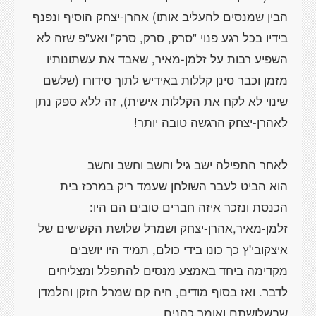
הבין שמנסים להעליב אותו) אהרן-יצחק הוסיף ונפנף
בידיו בכל רגע פנוי "סרק, סרק, סרק" ואע"פ שזה לא
השפיע רבות על זלמן-מאיר, שאבד את עשתונותיו
מזמן וכבר סינן קללות באידיש לתוך סידורו (שלשם
שינוי לא לקח את הקללות אישית), זה ללא ספק נתן
הוא הביט לעבר השולחן שעמד ריק במרכז בית
הכנסת ונזכר איזה חברים טובים הם היו:
זלמן-מאיר,אהרן-יצחק ושמרל שלושת הקשישים של
איצקובי'ץ כך כונו בידי כולם, תמיד היו יושבים
מקדימה ביחד באמצע מנסים להתפלל ומצליחים
לדבר. ואז בסוף מודים, היה קם שמרל הזקן והלמדן