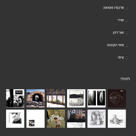
פרננדו פסואה
שירי
אור דהן
מאי הקטנה
ציפי
חזותי