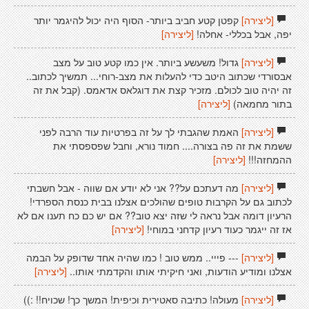
[ליצירה]
קפטן קטע חביב ביותר- הסוף היה יכול להיגמר יותר
יפה, אבל בכללי- אחלה!
[ליצירה]
[ליצירה]
גדול! משעשע ביותר. אין כמו קטע טוב על מצב
אבסורדי שכתוב היטב כדי להעלות את מצב-רוחי... תמשיך לכתוב..
זה יהיה טוב לכולם. מזכיר קצת את דוגלאס אדאמס. (קבל את זה
בתור מחמאה)
[ליצירה]
[ליצירה]
האמת שהגבתי לך על זה בפרטיות עוד הרבה לפני
ששמת את זה פה בצורה.... חמוד נורא, וחבל שפספסתי את
ההמחזה!!!
[ליצירה]
[ליצירה]
מה דעתכם על?? אני לא יודע אם שווה - אבל חשבתי
לכתוב גם על הקרבות טופים שהולכים אצלנו בבית כנסת הספרדי!
הרעיון דומה אבל נראה לי שזה יצא טוב?? אם יש כם כח תענו אם לא
אז זה ייגמר כעוד רעיון קדחני במוחי!
[ליצירה]
[ליצירה]
--- פייי.. ממש טוב ! כמו שהיה אחד שדופק על הבמה
אצלנו ומודיע הודעות, ואני חיקיתי אותו והקדמתי אותו..
[ליצירה]
[ליצירה]
מעולה! כתיבה סאטירית וכיפית! המשך כך! שכויח!! :))