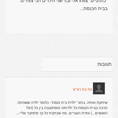
"כההניים" צווחו אלי ובני שני הילדים הכי צעירים
תגובות
טל בת רא"פ
שיחקת אותה. בתור 'ילדת בית כנסת'- כלומר ילדה ששהתה
הרבה בבית הכנסת כל ילדותה והסתובבה בין כל (רגלי
האנשים...) עזרת הגברים, מה שכתבת כל כך מתחבר אליי...