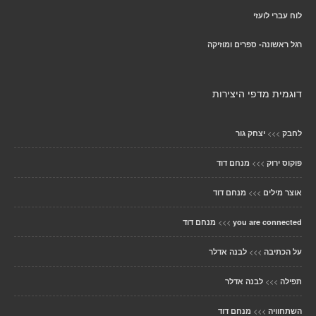
לוח עברי לועזי
רגל ראשונה- ספרים ומוזיקה
דוגמית מדפי היצירות
>>>
לחבק
יצחק גור
>>>
פוקוס ירוק
מנחם דוד
>>>
אוצר מילים
מנחם דוד
>>>
you are connected
מנחם דוד
>>>
על הכתיבה
לבנה אדלר
>>>
תפילה
לבנה אדלר
>>>
השתחוויה
מנחם דוד