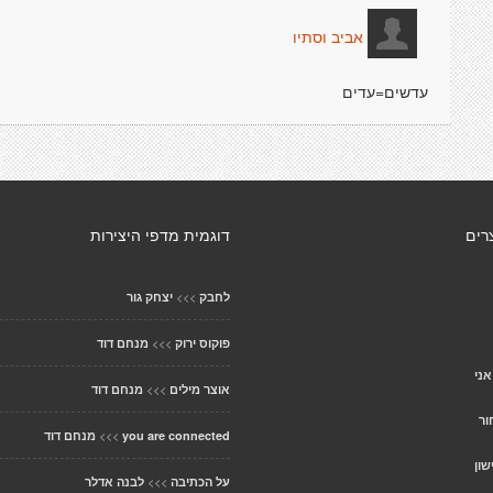
אביב וסתיו
עדשים=עדים
רים
דוגמית מדפי היצירות
>>>
לחבק
יצחק גור
>>>
פוקוס ירוק
מנחם דוד
אני
>>>
אוצר מילים
מנחם דוד
ור
>>>
you are connected
מנחם דוד
שון
>>>
על הכתיבה
לבנה אדלר