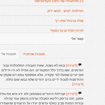
בין מלתעותיו של התנין הקפיטליסטי
האילנות, לבוש - לבשו ירוק
אֱכלו גבינות! שתו יין!
להיות חסידים עד הסוף!
קשור אלי
תגובות שכתבתי
תגובות עלי
[ליצירה]
ובואו לא נשכח, שאת העבודה המלוכלכת עבור
הגרמנים, עשו בדרך כלל המקומיים. הם אפילו לא היו חיילים
סובייטיים שפעלו לפי פקודה, אלא אספסוף צמא דם שקפץ על
ההזדמנות לטבול ידיים בדם יהודים שלא כבשו שום נחלה.
[ליצירה]
[ליצירה]
וקהילות היהודים בשממונן ולא ידע איש את גודל
אסונן, הנה בריסק דליטא האבלה וגרודנו,פינסק ועוד קהילה
ובורות המוות סביב כאלף עדשים יעידו על הרוצחים שהשמידו