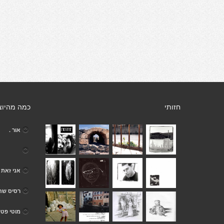
חזותי
כמה מהיוצ
אור .
אני זאת 
רסיס שח
מוטי פטי