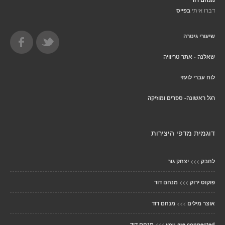
דברו איתי
בפייס
שיעורי גיטרה
שאלנה - אתר טריוויה
לוח עברי לועזי
רגל ראשונה- ספרים ומוזיקה
דוגמית מדפי היצירות
>>>
לחבק
יצחק גור
>>>
פוקוס ירוק
מנחם דוד
>>>
אוצר מילים
מנחם דוד
>>>
you are connected
מנחם דוד