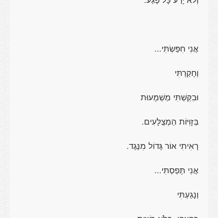
אֲנִי חִפַּשְׂתִּי...
וְחָקַרְתִּי
וּבִקַּשְׁתִּי מַשְׁמָעוּת
בְּזָוִיּוֹת הַמְצֻלָּעִים.
רָאִיתִי אוֹר גָּדוֹל מִנֶּגֶד.
אֲנִי תָּפַסְתִּי...
וְנָגַעְתִּי