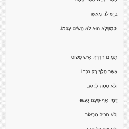
בְּיֵשׁ לוֹ, מְאֻשָּׁר
וּבְמֻפְלָא הוּא לֹא הֵשִׂים עַצְמוֹ.
תְּמִים הַדֶּרֶךְ, אִישׁ פָּשׁוּט
אֲשֶׁר הָלַךְ רַק נִכְחוֹ
וְלֹא סָטָה לְרֶגַע.
דָּמָיו אַף-פַּעַם גָּעֲשׁוּ
וְלֹא הֵכִיל מַכְאוֹב
וְלֹא יָדַע כָּל פֶּגַע.