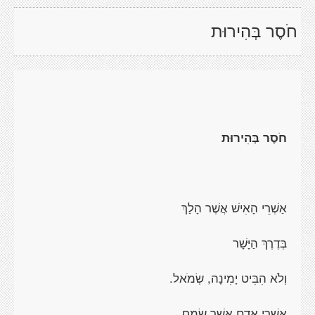
חֹסֶר בְּהִירוּת
חֹסֶר בְּהִירוּת
אַשְׁרֵי הָאִישׁ אֲשֶׁר הָלַךְ
בְּדֶרֶךְ הַיָּשָׁר
וְלֹא הִבִּיט יָמִינָה, שְׂמֹאל.
אַשְׁרֵי אָדָם אֲשֶׁר שָׂמַח