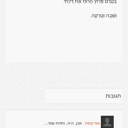
בְּטֶרֶם פְּרוֹץ הָרוּחַ אֶת דַּלְתִּי
וְשָׁבָה וְטָרְקָה.
תגובות
אכן. היה, ותחת שמי...
אוריצפת .