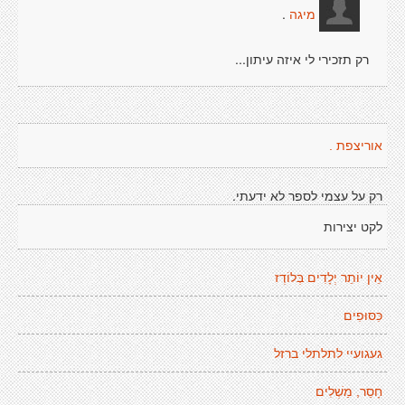
.
מיגה
רק תזכירי לי איזה עיתון...
אוריצפת .
רק על עצמי לספר לא ידעתי.
לקט יצירות
אֵין יוֹתֵר יְלָדִים בְּלוֹדְז
כִּסּוּפִים
געגועיי לתלתלי ברזל
חָסֵר, מַשְׁלִים