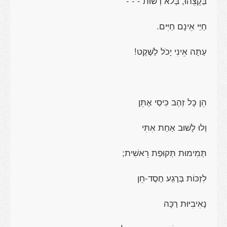
בְּקָצֵהוּ, בְּלֹא רְשׁוּת - - -
חַיַּי אֵינָם חַיִּים.
עַתָּה אֵינִי יָכֹל לַשֶּׁקֶט!
הֵן כָּל זְהַב כִּיסַי אֶתֵּן
וְלוּ לָשׁוּב אַחַת אִתִּי
תְּמִימוּת תְּקוּפַת רֵאשִׁית;
לִזְכּוֹת בְּרֶגַע חֶסֶד-חֵן
נָאִיבִיּוּת רַכָּה