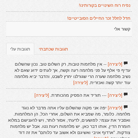
נפיח רוח השינויים בקורותינו!
חדל לחלל זכר החיילים הסובייטיים!
קשור אלי
תגובות שכתבתי
תגובות עלי
[ליצירה]
-- אין מלחמות טובות, רק השלום טוב. נכון שהשלום
עדיף פי אלף על פני מלחמה רעה וקשה, אך לעתים ידוע שאם לא
נשיב מלחמה שערה הרי שגורלנו יחרץ לשבט, והדבר יביא מלחמה
עוד יותר קשה ואכזרית.
[ליצירה]
[ליצירה]
--- תוריד את הפסיק מהכותרת.
[ליצירה]
[ליצירה]
יפה אני מקוה שהשלום עליו אתה מדבר לא נוגד
מלחמה. כלומר, מה שמביא את השלום, אחרי הכל, הן המלחמות.
ואסביר את עצמי: לפושעים, לדעתי, אסור לותר, ויש להענישם במלוא
חומרת הדין, אותו דבר כאן. יש מלחמות רעות נטו. אבל יש מלחמות
צודקות. "ארדוף אויבי ואשיגם ולא אשוב עד כלותם" את זה דוד