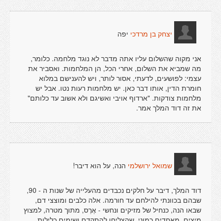
יפה
יצחק בן מרדכי
אני מקוה שהשלום עליו אתה מדבר לא נוגד מלחמה. כלומר,
מה שמביא את השלום, אחרי הכל, הן המלחמות. ואסביר את
עצמי: לפושעים, לדעתי, אסור לותר, ויש להענישם במלוא
חומרת הדין, אותו דבר כאן. יש מלחמות רעות נטו. אבל יש
מלחמות צודקות. "ארדוף אויבי ואשיגם ולא אשוב עד כלותם"
את זה דוד המלך אמר.
הנה, על הוא דיבר!
שמואל ירושלמי
דוד המלך, דיבר על חלקים נכבדים מהעלייה של שנות ה - 90,
שבהם בכוונתי להילחם עד חורמה. אלה כלבים ומוצצי דם,
שבאו הנה, כנחיל של מזיקים ונחשי - אֶרֶס, מתוך מטרה, למצוץ
מיצים, מאחדים כמוני, שהצליחו להתקדם ושימים כלילות