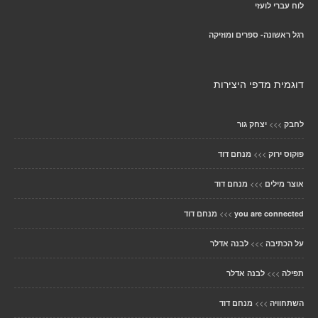
לוח עברי לועזי
רגל ראשונה- ספרים ומוזיקה
דוגמית מדפי היצירות
>>>
לחבק
יצחק גור
>>>
פוקוס ירוק
מנחם דוד
>>>
אוצר מילים
מנחם דוד
>>>
you are connected
מנחם דוד
>>>
על הכתיבה
לבנה אדלר
>>>
תפילה
לבנה אדלר
>>>
השתחוויה
מנחם דוד