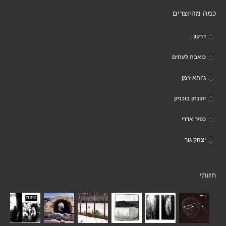
כמה מהיוצרים
דרקון .
כואבת לעתים
ג'וחא זימן
יהונתן בוכניק
כפיר אדרי
יצחק גור
חזותי