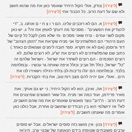
[ליצירה]
צודק, אולי הקול היחיד שאומר כאן את מה שהוא חושב
ולא שם על דעת הרוב. כל הכבוד אחי
[ליצירה]
[ליצירה]
א. הם לא רוכבים עלינו. הם ר ו צ ח י ם אותנו. ב. "די
להצדיק את הפשעים" - מסכים! מה דעתך לאמץ את זה? ג. יש כאן
מקום לשני עמים - נניח שאני מסכים -מי שלא מוכן לקבל כל קיום של
העם היהודי הם הפלשתינים! אני מניח שקראת את "הזמן הצהוב" של
דוד גרוסמן (אם לא אז תקרא. ספר חובה לימנים ושמאלנים כאחד.)
כתוב שם שהפלשתינים לא רוצים את יש"ע, לא רוצים שלום, לא
רוצים הסכמים - הם רוצים לשחרר את ישראל - וישראל שלהם זה
*כל* ישראל, כולל תל אביב וכולל איפה שאתה גר עכשיו - ובמלחמה
בלבד. ובמלחמה הם יגלו נדיבות-לב-בלתי-רגילה וישאירו לנו את
הים.. ואולי, אם יהיה להם מצב רוח טוב, את בתי הקברות.
[ליצירה]
[ליצירה]
אה, ואיבן, הוא לא הקול היחיד, כי יש גם אותך, ואת
מאיר פרידמן, ועוד כמה אני מניח. וכל שאר האנשים שמיצגים את
דעת הרוב - ה"רוב" נוצר מאנשים שאומרים את מה שהם חושבים,
לא? אז ירושלמי הוא בין הבודדים שחושבים אחרת, אבל כולנו כאן
אומרים מה שאנחנו חושבים.
[ליצירה]
[ליצירה]
נכון- אין מושג כזה סוסים ישראלים. אבל יש סוסים
ערבים משובחים שטופחו בידם הנאמנה של שבטי ערב, חיג'אז