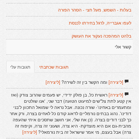
בעלות - השמש, מעל חצי - הסהר הפורה
לעפו אגברייה, לרגל בחירתו לכנסת
בלהט המהפכה נעקור את העושק
קשור אלי
תגובות שכתבתי
תגובות עלי
[ליצירה]
ומה הקשר בין זה לשירה?
[ליצירה]
[ליצירה]
ראשית כל, בן פולק ידידי, יש פעמים שהרוב צודק (ואז
אין קטע לתת צל"שים למיעוט הטועה) דבר שני, 'אנו שולטים
ומתעמרים באחינו'- שורה נכונה. אבל נראה לי שמואל התכוון ל'בני
דודינו'. נהוג בבתים נורמליים לדאוג קודם כל לאחים בצרה, ורק אחר
כך לבני דודים בצרה. (כן אח שלי, אני חושב שתסכים איתי שהעפה
מהבית-גם אם היא מוצדקת- היא צרה, ושעוני זה צרה, וקיפוח זה
צרה) אבל בעצם, מי אמר שישראל זה בית נורמאלי?
[ליצירה]