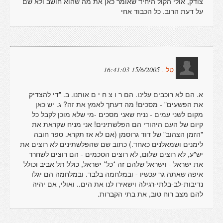
צודק, אולי הקול היחיד שאומר כאן את מה שהוא חושב ולא שם
על דעת הרוב. כל הכבוד אחי
15/6/2005 16:41:03
טַל .
א. הם לא רוכבים עלינו. הם ר ו צ ח י ם אותנו. ב. "די להצדיק
את הפשעים" - מסכים! מה דעתך לאמץ את זה? ג. יש כאן
מקום לשני עמים - נניח שאני מסכים -מי שלא מוכן לקבל כל
קיום של העם היהודי הם הפלשתינים! אני מניח שקראת את
"הזמן הצהוב" של דוד גרוסמן (אם לא אז תקרא. ספר חובה
לימנים ושמאלנים כאחד.) כתוב שם שהפלשתינים לא רוצים את
יש"ע, לא רוצים שלום, לא רוצים הסכמים - הם רוצים לשחרר
את ישראל - וישראל שלהם זה *כל* ישראל, כולל תל אביב וכולל
איפה שאתה גר עכשיו - ובמלחמה בלבד. ובמלחמה הם יגלו
נדיבות-לב-בלתי-רגילה וישאירו לנו את הים.. ואולי, אם יהיה
להם מצב רוח טוב, את בתי הקברות.