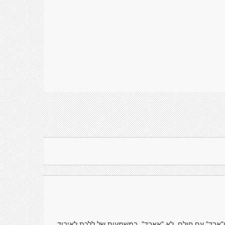
 ו"אבד" עם חולם, לא "אאבד", במשמעות של ללכת לאיבוד,