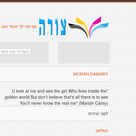
מביאה לך חומר טוב.
MORAN DAMARY
"U look at me and see the girl Who lives inside the
golden world But don't believe that's all there is to see
You'll never know the real me" (Mariah Carey)
לקט יצירות
המלאך