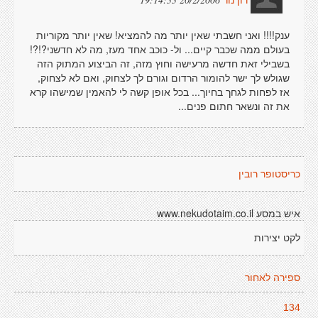
רון נור
ענק!!!! ואני חשבתי שאין יותר מה להמציא! שאין יותר מקוריות
בעולם ממה שכבר קיים... ול- כוכב אחד מעז, מה לא חדשני?!?!
בשבילי זאת חדשה מרעישה וחוץ מזה, זה הביצוע המתוק הזה
שגולש לך ישר להומור הרדום וגורם לך לצחוק, ואם לא לצחוק,
אז לפחות לגחך בחיוך... בכל אופן קשה לי להאמין שמישהו קרא
את זה ונשאר חתום פנים...
כריסטופר רובין
איש במסע www.nekudotaim.co.il
לקט יצירות
ספירה לאחור
134