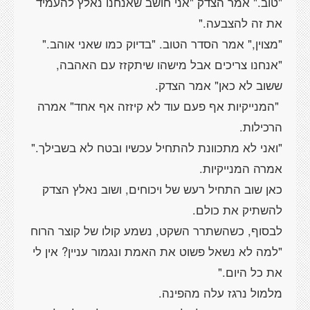
"טוב." אמר הצדק "אני חושב שאנחנו נאלץ להעמיד
את זה להצבעה."
"מצוין," אמר הסדר הטוב. "בדיוק כמו שאני אוהב."
"אנחנו צריכים אבל מישהו שיתקזז עם האהבה,
ששוב לא כאן" אמר הצדק.
"המנייקיות אף פעם עוד לא קיזזה אף אחד" אמרה
הרכילות.
"ואני לא מתכוונת להתחיל עכשיו ובטח לא בשבילך."
אמרה המנייקיות.
כאן שוב התחיל רעש של ויכוחים, ושוב נאלץ הצדק
להשתיק את כולם.
לבסוף, כשהשתרר השקט, נשמע קולו של קוצר הרוח
"למה לא נשאל פשוט את האמת ונגמור עניין? אין לי
את כל היום."
מלמול נרגז עלה מהפינה.