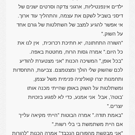
ילדים אינפנטיליות, ארגוני צדקה וסרטים ישנים של
דיסני בשביל לשקם את עצמה, והתהליך עוד ארוך.
אי אפשר להגיע למצב של השתלטות של גורם אחד
על השוק."
"השורה התחתונה, יא חתיכת רכרוכית, אין לנו את
כל היום." אמרה גסות הרוח, מחטטת באפה.
"בכל אופן," המשיכה הכנות "אני מצטערת להודיע
לכם שהשוק שלי הולך ומצטמצם. צביעות, התחסדות
ותחמנות יצרו קואליציה פנימית משל עצמן,
ומשתלטות על השוק באופן שהייתי מכנה אותו
'בוטה', אבל אני אמנע, כדי לא לפגוע בזכויות
יוצרים."
"באמת תודה." אמרה הבוטות "הייתי מקיאה עלייך
אם היית משתמשת בי בלי רשות."
"אני מבקשת מהפורום הנכבד" אמרה הכנות "להורות