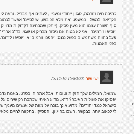
כתיבה חיה וזורמת, סגנון ייחודי ומעניין, לעתים אף מבריק. נראה ל
הקריאה. למשל - במשפט 'את מלא הכיבוש, יש לסיים' אפשר לכתוב ב
סוף השורה עצמו הוא מעין פסיק. (ייתכן שמבחינה דקדוקית מדוייק 
'יוסיפו זורמים' - אני לא בטוח אם ניסוח מבריק או שגוי. בד"כ אחרי
פעל בהווה משתמשים בפעל נכנס: 'יהפכו זורמים' או 'יוסיפו לזרום'
בפני האמנות.
15/8/2005 15:12:10
ישי שור
שמואל, המילים שלך חזקות וטובות, אבל אתה חי בסרט. באמת נדמ
יפסיקו את פעולות האיבה? ד"א, מדוע ראיתי שכתבת רק שירים על 
http://news.msn.
בישראל כנגד יהודים? מדוע אינך בוכה על מוות של אנשים מעמך ש
לי לכאוב יותר. בבקשה, חשבו בהיגיון, והפסיקו. בתקווה לחיים מלא