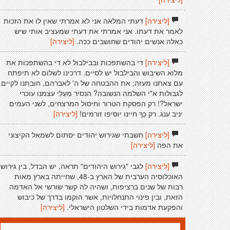
[ליצירה]
דעתי המלאה אני לא אמרתי שאין לו את הזכות
לאמר את דעתו. אני אמרתי את דעתי שמעציב אותי שיש
כאלה אנשים יהודים שחושבים ככה.
[ליצירה]
[ליצירה]
די בהשתפכות ובבילבול לא די בהשתפכות את
מלוא השיבוש והבילבול יש לסיים. דרכינו לשלום לא תיפתח
עם צאתנו מעזה; את ההבטחה של ה' לאברהם, חובתנו לקיים.
לגבולות א"י השלמה הנשובה? הנסיר מְעַלֵי עצמנו עוכרי
ישראל?! רק הפסקת הטרור וחיסול המרצחים, לשני העמים
יניב ענג. רק כַךָ חיינו יוסיפו זורמים!
[ליצירה]
[ליצירה]
חשבתי שגירוש יהודים יסתום לשמאל הקיצוני
את הפה
[ליצירה]
[ליצירה]
לגבי "גירוש היהודים" תראה, יש הבדל, בין גירוש
האוכלוסיה הערבית של הארץ ב-48, שחייתה בארץ מאות
רבות של שנים ברציפות, ושהיה לה קשר שורשי אל האדמה
הזאת, ובין פינוי התנחלויות, אשר הוקמו בדרך של כיבוש
והפקעת אדמות בידי השלטון הישראלי.
[ליצירה]