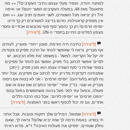
למחנה יהודה. הנסיר מְעַלֵי עצמנו נתיבי העקרבים?! ++ מה
פתאום? מאז 48, במעלה העקרבים הסער יהום!! או: איפה
זה? רק יציאה מכל השטחים, לשני העמים תניב ענג. ++ ואם
אין מספיק קראווילות, נזרום בדיצה למגורונים רק כַךָ חיינו
יוסיפו זורמים! רק כך נהפוך סוף סוף מכובשים אכזריים וחסרי
מצפון לפליטים החיים בחסדי ה-UN.
[ליצירה]
[ליצירה]
כתיבה חיה וזורמת, סגנון ייחודי ומעניין, לעתים
אף מבריק. נראה לי שאפשר לוותר על הרבה פסיקים ונקודות,
זה יקל על הקריאה. למשל - במשפט 'את מלא הכיבוש, יש
לסיים' אפשר לכתוב בלי פסיק. אפשר גם לוותר על פסיקים
בסופי שורות כי סוף השורה עצמו הוא מעין פסיק. (ייתכן
שמבחינה דקדוקית מדוייק יותר לכתוב עם פסיקים, אבל יותר
נח לקרוא בלעדיהם) 'יוסיפו זורמים' - אני לא בטוח אם ניסוח
מבריק או שגוי. בד"כ אחרי 'יוסיפו' כותבים שם עצם או שם
פעולה, וכפעל עזר לפני פעל בהווה משתמשים בפעל נכנס:
'יהפכו זורמים' או 'יוסיפו לזרום'. אבל כמו הרבה כללים
אחרים, גם זה יכול לכפוף ראשו בפני האמנות.
[ליצירה]
[ליצירה]
שמואל, המילים שלך חזקות וטובות, אבל אתה
חי בסרט. באמת נדמה לך שזה יביא שלום? נראה לך, שאם
נחלק שטחים, יפסיקו את פעולות האיבה? ד"א, מדוע ראיתי