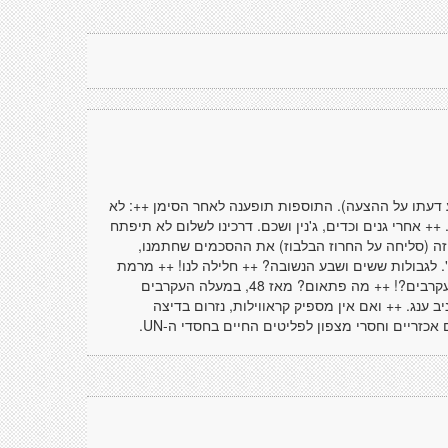
עתו על ההצעה). התוספות תופענה לאחר הסימן ++: לא
++ אחרי גנים וכדים, ג'נין ושכם. דרכינו לשלום לא תיפתח
זה (סליחה על החרוז הבלבוז) את ההסכמים שחתמנו,
". לגבולות ששים ושבע הנשובה? ++ חלילה לנו! ++ מרמת
אשכול נגלושה ++ נשובה למחנה יהודה. הנסיר מְעַלֵי עצמנו נתיבי העקרבים?! ++ מה פתאום? מאז 48, במעלה העקרבים
 ענג. ++ ואם אין מספיק קראווילות, נזרום בדיצה
ם אכזריים וחסרי מצפון לפליטים החיים בחסדי ה-UN.