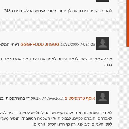
למה גירוש יהודים נראה לך יותר מוסרי מגירוש הפלשתינים ב48?
דעתי המלא
23/11/2005 14:15:28
GGGFFDDD JHGGG
אני לא אמרתי שאין לו את הזכות לאמר את דעתו. אני אמרתי את ד
ככה.
די בהשתפכות ובבי
16/8/2005 09:29:34
אוסף טרמפיסטים
לא די בהשתפכות את מלוא השיבוש והבילבול יש לסיים. דרכינו ל
לאברהם, חובתנו לקיים. לגבולות א"י השלמה הנשובה? הנסיר מְעַלֵ
לשני העמים יניב ענג. רק כַךָ חיינו יוסיפו זורמים!