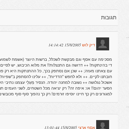
תגובות
15/8/2005 14:14:42
דיק לוש
מסכימה עם אסף וגם מבקשת לשכלל, ברשות היוצר (אשמח לשמוע ד
די בהינתקות! ++ דרושה גם התנצלות!! את מלוא הכיבוש, יש לסיים. 
עם צאתנו מעזה; ++ שכן אם נסתפק בכך, כל ההתנתקות היא רק פו
חובתנו לקיים. ++ ולא לחפש "הדדיות", ++ עלינו להסתפק ב"שפיות
הסער יהום!! או: איפה זה? רק יציאה מכל השטחים, לשני העמים תניב
למגורונים רק כַךָ חיינו יוסיפו זורמים! רק כך נהפוך סוף סוף מכובשי
15/8/2005 13:01:44
אסף ארצי