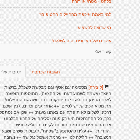
בלהט - מטחי אוורורה
למי באמת איכפת מהחיילים החטופים?
מי שרוצה להשפיע...
עושרם של האדונים יהיה לשללנו!
קשור אלי
תגובות שכתבתי
תגובות עלי
[ליצירה]
מסכימה עם אסף וגם מבקשת לשכלל, ברשות
היוצר (אשמח לשמוע דעתו על ההצעה). התוספות תופענה
לאחר הסימן ++: לא די בהינתקות! ++ דרושה גם התנצלות!!
את מלוא הכיבוש, יש לסיים. ++ אחרי גנים וכדים, ג'נין ושכם.
דרכינו לשלום לא תיפתח עם צאתנו מעזה; ++ שכן אם נסתפק
בכך, כל ההתנתקות היא רק פוזה (סליחה על החרוז הבלבוז)
את ההסכמים שחתמנו, חובתנו לקיים. ++ ולא לחפש
"הדדיות", ++ עלינו להסתפק ב"שפיות". לגבולות ששים ושבע
הנשובה? ++ חלילה לנו! ++ מרמת אשכול נגלושה ++ נשובה