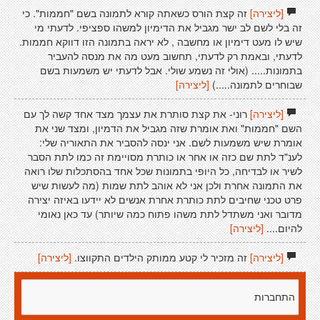
[ליצירה]
זה קצת הורס כשאתה קורא לתמונה בשם "חממות". כי
זה בלי לשם לב ישר מגביל את הדימיון למשהו ספציפי. לדעתי מי
שיש לו מעט דימיון או מחשבה , לא יראה בתמונה הזו דווקא חממות.
לדעתי, ובאמת רק לדעתי, תחשוב מעט מה את מנסה להעביר
בתמונות..... (אולי זה נשמע שולי. אבל לדעתי יש משמעות בשם
שבוחרים לתמונה.....)
[ליצירה]
[ליצירה]
רוני- את קצת סותרת את עצמך מצד אחד קשה לך עם
השם "חממות" ואת אומרת שזה מגביל את הדמיון, ומצד שני את
אומרת שיש משמעות לשם. אני ינסה להסביר את התאוריה שלי:
לענ"ד לתת שם כזה או אחר או כותרת מסויימת זה כמו לתת הסבר
לשיר או לבדיחה, כל היופי בתמונות שכל אחד בהסתכלות שלו רואה
את התמונה אחרת ולכן אני לא אוהב לתת שמות (מה לעשות שיש
פרט טכני שחיבים לתת כותרת אחרת אנשים לא יידעו באיזה יצירה
מדובר ואני משתדל לתת משהו פתוח כמה שיותר) עד כאן נאומי
להיום....
[ליצירה]
[ליצירה]
זה מזכיר לי קטע ממותק הילדים התקווצו.
[ליצירה]
התחברות