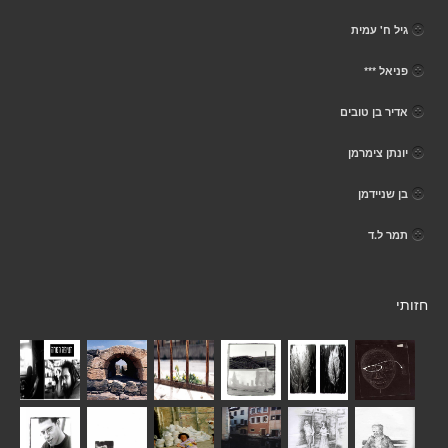
גיל ח' עמית
פניאל ***
אדיר בן טובים
יונתן צימרמן
בן שניידמן
תמר ל.ד
חזותי