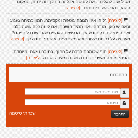
מטיל שוב לרגלינו... את לא שם אבל זה בתוכך וזה יחזור, המקום
ההוא, כמו שהשברים חזרו..
[ליצירה]
[ליצירה]
גליה, איזו תגובה עוטפת ומקסימה. המון כמיהה געגוע
וכאב יש כאן. מזדהה.. אני תמיד חושבת, אם לי זה ככה עושה בלב
ואני הייתי שם רק חודש איך מרגישים האנשים שגרו שם כל חייהם?
מעריצה על כל יום שעובר ולא משתגעים. אהדתי. תודה לך.
[ליצירה]
[ליצירה]
חוף שכותבת הרבה על החוף, כתיבה נוגעת ומיוחדת.
נהניתי מכמה משירייך. תודה ושבת מאירה וטובה.
[ליצירה]
התחברות
שכחתי סיסמה
התחבר