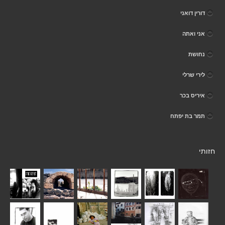
דורין דואני
אני ואתה
נחושת
לירי שרלי
איריס בכר
תמר בת יפתח
חזותי