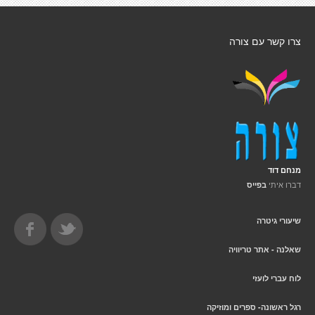
צרו קשר עם צורה
מנחם דוד
דברו איתי
בפייס
שיעורי גיטרה
שאלנה - אתר טריוויה
לוח עברי לועזי
רגל ראשונה- ספרים ומוזיקה