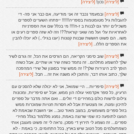
[ליצירה]
נכון!
[ליצירה]
[ליצירה]
ובמעמד נכבד זה אני מודיעה, אם כבר אני פה- די
להגבלות גיל מטומטמות בספריה!!!!!! ייפתחו השערים לספרים
משכילים יותר גם לבנות ב ז-ח!!!! מי בכלל שם את הספרניות
לאחראיות עלי ועל מה שאני קוראת??! וזה לא שזה ספרים רעים או
משו.. הם פשוט חוששת שבנות קטנות (יענו בגילי..) לא יוכלו להבין
את הספרים הללו..
[ליצירה]
[ליצירה]
שוב סימני הקריאה, הם הורסים את הכל, זה גורם לשיר
שלך להשמע מתלהם.. זה נחמד כשזה שיר או שתיים, אבל כשזה
הופך לרב היצירות שלך?! זה ממש שיר בסגנון של שירי המהפכה
שלך, כתוב אותו דבר, והתוכן לא משנה את זה... חבל.
[ליצירה]
[ליצירה]
סיפריות... היי שמואל, אני לא יכולה שלא להסכים עם
הרעיון, כל ספר אקדמאי עולה הון ממש, אבל יש סיפריות, ומכונות
צילום לרשות כולם במחירים די זולים... ואם אתה מדבר על ספרים
לתיכון ומטה, אז מצטערת אבל לא חסרות חנויות שמוכרות ממש
בזול ספרים משומשים, במצב מאוד טוב... אני חושבת שבאמת לא
הגענו לתופעה כזו שמי שרוצה באמת, נמנע מללמוד בגלל מחירי
ספרים... זה נשמע לי תירוץ די מסכן. נראה לי זה פשוט מעצבן אותי
כשמתעלמים מכל הטוב שיש בארץ, בכל התחומים, כי באמת - לא