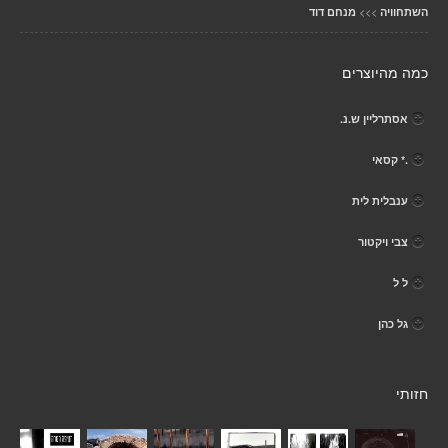
>>>
השתחוויה
מנחם דוד
כמה מהיוצרים
אסתרליין ש.נ.
.* קסאי
ענבלית לית
צבי ויקטור
ל ל
גל כהן
חזותי