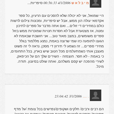
סיפריות...
4/1/2006 00:56:33
מ י ב ל א ש
היי שמואל, אני לא יכולה שלא להסכים עם הרעיון, כל ספר
אקדמאי עולה הון ממש, אבל יש סיפריות, ומכונות צילום לרשות
כולם במחירים די זולים... ואם אתה מדבר על ספרים לתיכון
ומטה, אז מצטערת אבל לא חסרות חנויות שמוכרות ממש בזול
ספרים משומשים, במצב מאוד טוב... אני חושבת שבאמת לא
הגענו לתופעה כזו שמי שרוצה באמת, נמנע מללמוד בגלל
מחירי ספרים... זה נשמע לי תירוץ די מסכן. נראה לי זה פשוט
מעצבן אותי כשמתעלמים מכל הטוב שיש בארץ, בכל התחומים,
כי באמת - לא חסר. חוצמזה - השירים שלך הם על הכיפאק,
לשירי מהפכה יש קסם משלהם, ואתה שולט בסיגנון. תודה.
מיכל.
3/1/2006 23:04:42
. ....
הם רבים ורבים/ חלקים ושקופים/נפרשים בכל צומת /על מדף
מסובים/ נדחקים לקרנות/ פורצים חזיתות/ עומדים אך בקושי/