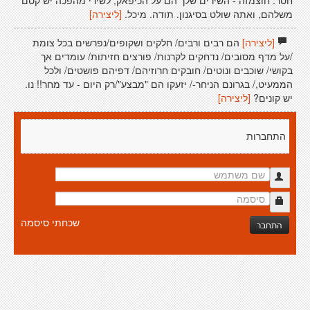
חסר. חוצמזה - השירים שלך הם על הכיפאק, לשירי מהפכה יש קסם
משלהם, ואתה שולט בסיגנון. תודה. מיכל.
[ליצירה]
[ליצירה]
הם רבים ורבים/ חלקים ושקופים/נפרשים בכל צומת
/על מדף מסובים/ נדחקים לקרנות/ פורצים חזיתות/ עומדים אך
בקושי/ שוכבים ונוטים/ חובקים חרוזיהם/ דפיהם פושטים/ ולכל
הממעיט,/ בגרונם הניחר-/ יזעקו הם "מבצע"/רק היום - עד מחר!! נו.
יש קונים?
[ליצירה]
התחברות
שכחתי סיסמה
התחבר