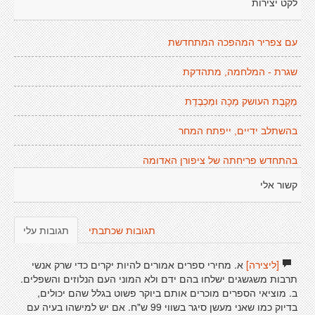
לקט יצירות
עם צפריר המהפכה המתחדשת
שגרת - המלחמה, מתהדקת
מַקֶבֶת העושק מַכָה ומַכְבֶדֶת
בהשתלב ידיים, ייפתח המחר
בהתחדש פריחתה של ציפורן האדומה
קשור אלי
תגובות שכתבתי
תגובות עלי
[ליצירה]
א. מחירי ספרים אמורים להיות יקרים כדי שרק אנשי
תרבות משגשגים ישלחו בהם ידם ולא המוני העם הנלוזים והשפלים.
ב. מוציאי הספרים מוכרים אותם ביוקר פשוט בגלל שהם יכולים,
בדיוק כמו שאני מעשן סיגר בשווי 99 ש"ח. אם יש למישהו בעיה עם