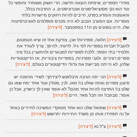
מחירי הספרים, שיפתח הוצאה חדשה, הרי השוק משוחרר וחופשי כל
עוד הוא נקי מסוציאליסטים אנכרוניסטים. ג. התרבות בכלל,
והאומנות והמדע בפרט, חייבים להיות רחוקים מיישויות בלתי
מוסריות. אם המערב הנבוב לא היה מכניס מוסלמים לאוניברסיטות
שלו, היינו נמנעים מן ה11 בספטמבר.
[ליצירה]
[ליצירה]
הלאה, ספרניות! אכן, צודקת את! זה שיא הטמטום,
להגביל חברות בספריות לפי גיל. לדעתי, להיפך, צריך לעודד את
תלמידי בתי הספר, ללכת לספריות למבוגרים ולהתעניין בכל מיני
ספרים רציניים. ולגבי ספרניות, בספריות ציבוריות, אז הדיקטטוריות
שלהן, לא הייתה מביישת את גדולי הדיקטטורים בעולם.
[ליצירה]
[ליצירה]
הכי יפה הגיבה מיבלאנש ליצירתך: לשירי מהפכה יש
סיגנון מסויים ואתה שולט בו! מאו, לנין ,סטלין ועוד אחד ימח שמו גם
שלט בו! התרצה להיות אחד מהם? לא אומר שאין לך כישרון, אבל כן
אומר: מבוזבז! וזה חבל מאד. חיים
[ליצירה]
[ליצירה]
שמואל שלנו הוא אחד ממוקדי המשיכה לתיירים באתר
על נה תפחידו אותו פן משרד התיירות יתרושש
[ליצירה]
[ליצירה]
צ"ל נא
[ליצירה]