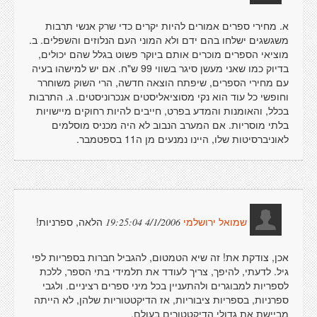
א. מחירי ספרים אמורים להיות יקרים כדי שרק אנשי תרבות
משגשגים ישלחו בהם ידם ולא המוני העם הנלוזים והשפלים. ב.
מוציאי הספרים מוכרים אותם ביוקר פשוט בגלל שהם יכולים,
בדיוק כמו שאני מעשן סיגר בשווי 99 ש"ח. אם יש למישהו בעיה
עם מחירי הספרים, שיפתח הוצאה חדשה, הרי השוק משוחרר
וחופשי כל עוד הוא נקי מסוציאליסטים אנכרוניסטים. ג. התרבות
בכלל, והאומנות והמדע בפרט, חייבים להיות רחוקים מיישויות
בלתי מוסריות. אם המערב הנבוב לא היה מכניס מוסלמים
לאוניברסיטות שלו, היינו נמנעים מן ה11 בספטמבר.
הלאה, ספרניות!
4/1/2006 19:25:04
שמואל ירושלמי
אכן, צודקת את! זה שיא הטמטום, להגביל חברות בספריות לפי
גיל. לדעתי, להיפך, צריך לעודד את תלמידי בתי הספר, ללכת
לספריות למבוגרים ולהתעניין בכל מיני ספרים רציניים. ולגבי
ספרניות, בספריות ציבוריות, אז הדיקטטוריות שלהן, לא הייתה
מביישת את גדולי הדיקטטורים בעולם.