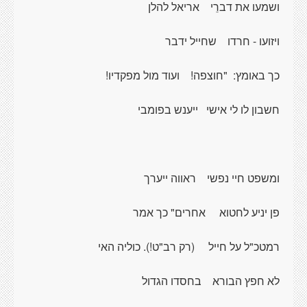
ושמעו את דברֵי
אריאל להלן
ויזועו - חרדו
שחייל ידבר
כך באומץ:
"חוצפה!
ועוד מול מפקדיו!
חשבון לו לי אישי
ייענש בפומבי
ומשפט חיי נפשי
ראווה ייערך
פן יניע לחטוא
אחרים" כך אמר
רמטכ"ל על חייל
(רק רב"ט!). כוליה האי
לא חפץ הבורא
בחסדו הגדול