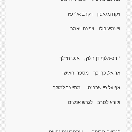
ויקח מגאפון
ויקרב אלי פיו
וישמיע קולו
ויפצח ויאמר:
" רב-אלוף דן חלוץ,
אנכי חיילךֳ
אריאל, כך וכך
מספרי האישי
אף על פי שרב"ט-
מתייצב למולך
וקורא לסרב
לגרש
אנשים
לגרשם מביתם -
שמסרו את נפשם