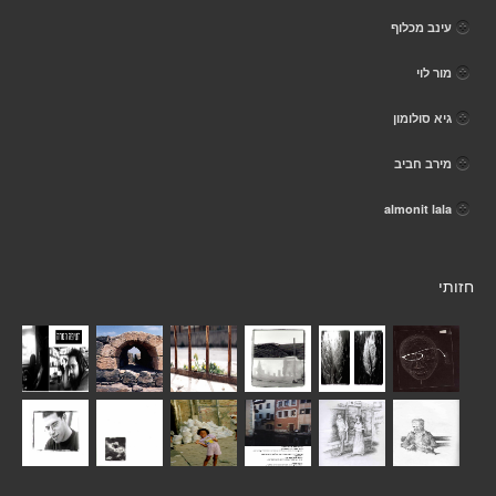
עינב מכלוף
מור לוי
גיא סולומון
מירב חביב
almonit lala
חזותי