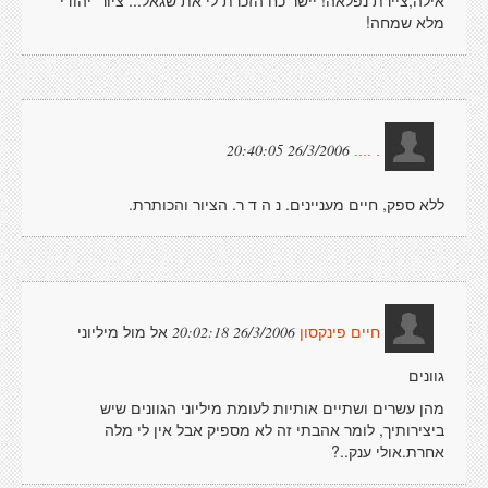
אילה,ציירת נפלאה! יישר כח הזכרת לי את שגאל... ציור 'יהודי'
מלא שמחה!
26/3/2006 20:40:05
. ....
ללא ספק, חיים מעניינים. נ ה ד ר. הציור והכותרת.
אל מול מיליוני
26/3/2006 20:02:18
חיים פינקסון
גוונים
מהן עשרים ושתיים אותיות לעומת מיליוני הגוונים שיש
ביצירותיך, לומר אהבתי זה לא מספיק אבל אין לי מלה
אחרת.אולי ענק..?