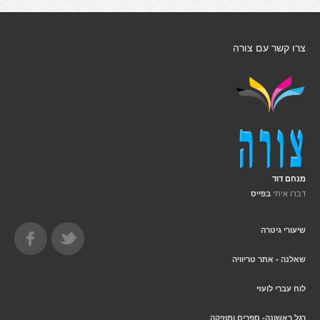
צרו קשר עם צורה
מנחם דוד
דברו איתי
בפייס
שיעורי גיטרה
שאלנה - אתר טריוויה
לוח עברי לועזי
רגל ראשונה- ספרים ומוזיקה