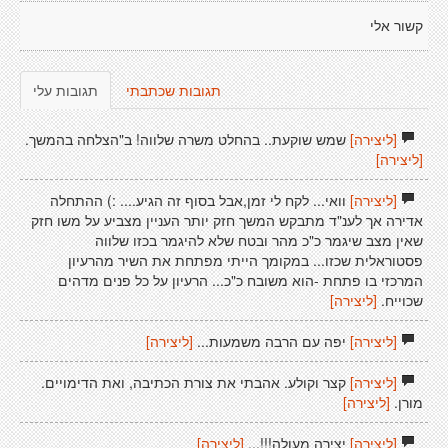
קשור אלי
תגובות שכתבתי
תגובות עלי
[ליצירה]
שמש שוקעת.. בהחלט משרה שלווה! ב"הצלחה בהמשך.
[ליצירה]
[ליצירה]
וואי... לקח לי זמן,אבל בסוף זה הגיע.... :) ההתחלה
אדירה אך לענ"ד מתבקש המשך חזק יותר העניין מצביע על משו חזק
שאין מצב שיגמר כ"כ מהר ובטח שלא להיגמר בכזו שלווה
פסטוראלית שכזו... במקומך הייתי מפתחת את השיר מהרעיון
המרכזי בו פתחת -הוא משובח כ"כ... הרעיון על כל פנים מדהים
שכוייח.
[ליצירה]
[ליצירה]
יפה עם הרבה משמעות...
[ליצירה]
[ליצירה]
קצר וקולע. אהבתי את צורת הכתיבה, ואת הדימויים.
מורן.
[ליצירה]
[ליצירה]
יצירה מעולה!!!...
[ליצירה]