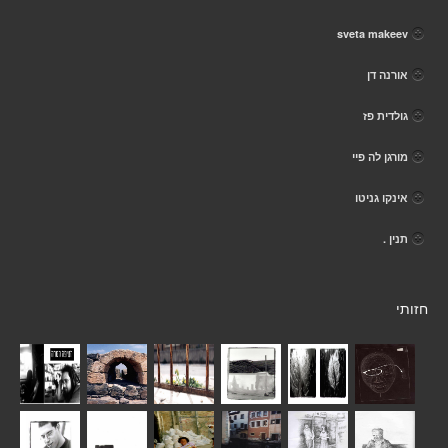
sveta makeev
אורנה דן
גולדית פז
מורגן לה פיי
אינקו גניטו
תנין .
חזותי