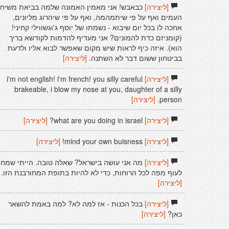
[ליצירה]
כבאבש! אני מאמין האמונה שלמה בביאת משיח
העמים ואף על פי שיתמהמה, ואף על פי שיהרוג מליונים,
אחכה לו בכל יום שיבוא - נשמתו של יוסף ג'וגשווילי קחיני!
(קומניזם כדת להמונים? אני מעדיף להדמות לקודשא בריך
הוא). איזה כיף לראות שיש מקום שאפשר לבוא אליו ולדעת
בביטחון ששום דבר לא השתנה.
[ליצירה]
[ליצירה]
i'm not english! i'm french! you silly careful
brakeable, i blow my nose at you, daughter of a silly
person.
[ליצירה]
[ליצירה]
what are you doing in israel?
[ליצירה]
[ליצירה]
mind your own buisness!
[ליצירה]
[ליצירה]
מה אני עושה בישראל? שאלה טובה. הייתי שמח
לעוף מפה לכל הרוחות, כדי לא להיות בתופת המחורבנת הזו.
[ליצירה]
[ליצירה]
בכל הכנות - אז למה לא? למה באמת להשאר
כאן?
[ליצירה]