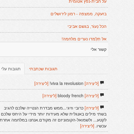
על חבית-נפץ אטומית
בזעקה, ממצפה - רמון לירושלים
הכל נַעוׁר, בגשם אביבי
אל תִלַמדו נערים מלחמה!
קשור אלי
תגובות שכתבתי
תגובות עלי
[ליצירה]
viva la revolusion!
[ליצירה]
[ליצירה]
bloody french
[ליצירה]
[ליצירה]
כרובי וזיגי...ממש מבדרת הנטייה שלכם להגיב
בשתי מילים באנגלית שלא מעידות יותר מידי על היחס שלכם
לקטע... ולשמואל-הקומוניזם זה מקודם.אנחנו במלחמה אחרת
עכשיו.
[ליצירה]