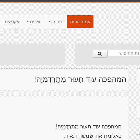
עמוד הבית
יצירות
יוצרים
אקראית
המהפכה עוד תַעוּר מִתָרְדֶמֵיָה!
המהפכה עוד תַעוּר מִתָרְדֶמֵיָה!
כאלומת אור שמשה תאיר.