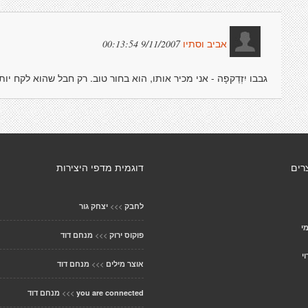
9/11/2007 00:13:54
אביב וסתיו
גבבו יִזְדַקפָה - אני מכיר אותו, הוא בחור טוב. רק חבל שהוא לקח י
רים
דוגמית מדפי היצירות
>>>
לחבק
יצחק גור
י
>>>
פוקוס ירוק
מנחם דוד
י
>>>
אוצר מילים
מנחם דוד
>>>
you are connected
מנחם דוד