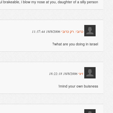
eful brakeable, i blow my nose at you, daughter of a silly person.
18/8/2006 11:37:44
כרובי. רק כרובי
what are you doing in israel?
18/8/2006 18:22:18
זיגי
mind your own buisness!