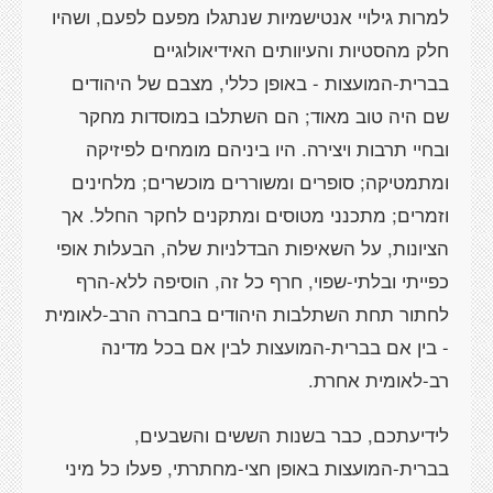
למרות גילויי אנטישמיות שנתגלו מפעם לפעם, ושהיו
חלק מהסטיות והעיוותים האידיאולוגיים
בברית-המועצות - באופן כללי, מצבם של היהודים
שם היה טוב מאוד; הם השתלבו במוסדות מחקר
ובחיי תרבות ויצירה. היו ביניהם מומחים לפיזיקה
ומתמטיקה; סופרים ומשוררים מוכשרים; מלחינים
וזמרים; מתכנני מטוסים ומתקנים לחקר החלל. אך
הציונות, על השאיפות הבדלניות שלה, הבעלות אופי
כפייתי ובלתי-שפוי, חרף כל זה, הוסיפה ללא-הרף
לחתור תחת השתלבות היהודים בחברה הרב-לאומית
- בין אם בברית-המועצות לבין אם בכל מדינה
רב-לאומית אחרת.
לידיעתכם, כבר בשנות הששים והשבעים,
בברית-המועצות באופן חצי-מחתרתי, פעלו כל מיני