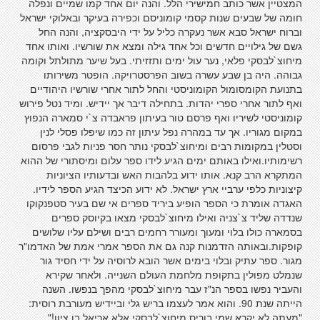
המצטיין אשר כותב חמישירי הלל. והנה יום אחד קמו שמיים ונפלה
חומה של שבעים שנות קסמי קומוניסם וכפירה בעיקר ובאלוקי ישראל
וברוח ישראל סבא אשר נעקרה כליל על ידי היבסקציה, והנה החל
גשם של גילויים חדשים וכל אחד גילה ומצא את שורשיו. ואותו אחד
מיחוצ`לבסקי פלאי, נער עול ימים ותזזיתי. בעל שיער מתולתל וקומה
גבוהה. היה בן שבע עשרה בשוב הפרסטרויקה. הופטר משירותו
בתנועת הקומסומול הקומוניסטי והחל לתור אחרי שורשיו היהודיים
ואף לתור אחרי ספרי יהדות. בתחילה דיבר אך יידיש. ומיד נטל פירוש
קומוניסטי לשיריו ואף פרסם טור בעיתון פראבדה צ`י סמארה הנפוץ
במקום מגוריו. אך עד במהרה נפל עיתון זה כמו שיפלו פסלי לנין
וסטלין במקומות רבים ומיחוצ`לבסקי נותר חסר פניות לגבי פרסום
רשימותיו.ואילו באותם ימים הגיע לידו ספר עלום ומיסתורי של ההוא
המתקרא הרב קנא. אותו ידוע בלהבות האש ובדעותיו הציוניות
קיצוניות כלפי ערביי ארץ ישראל. לא ידוע הכיצד הגיע הספר לידיו.
האגדה אומרת כי הספר הופיע ביריד ספרים אי שם בעיר סטפנקוקו
שנדדה שליד צ`צניה ואילו מיחוצ`לבסקי מצאו בקיוסק ספרים
בסמארה כולו בלוי ומעוך ומעורר רחמים רבים ושילם עליו שלושים
קופקות.ובאותה הזדמנות קנה גם את הספר אמרי אמת של האדמו"ר
מגור. ספר עתיק ובלוי בימים אשר הובא לרוסיה על ידי חסיד גור
שנמלט מפולין בתקופת מלחמת העולם השנייה. ולאחר שקירא
והעביר נפשו בספר הנ"ז עבר מיחוצ`לבסקי מהפך בנפשו. השנה
הייתה שנת 90. והוא אמר לעצמו בריש גלי וביידיש מעורבת רוסית:
"מעתה לא יקרא שמי בוריס מיחוצ`לבסקי אלא אריאל בן ציון!"