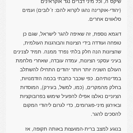
שיקס´ה, וכל מיני דברים נגד אוקראינים
(יהודי-אוקרינה נהגו לקרוא להם: ז´לובים) ועמים
סלאווים אחרים.
דוגמא נוספת, זה שאיפה להגר לישראל, שגם כן
טופחה ועוּדדה בידי הציונות והבורגנות העולמית,
שהציונות הנה חלק בלתי נפרד ממנה. תמיד לצנינים
בעיני עסקני הציונות, עמדה עובדה, שאחרי מלחמת
העולם השניה יותר ויותר יהודים התחילו להשתלב
במדינותיהם. כפי שכבר כתבתי בכמה הזדמנויות,
בחלק מהמקרים, (כמו, למשל, בעירק), המוסדות
הציוניים נאלצו אפילו להפעיל שימוש בפרובוקציות
ובאירגון מיני-פוגרומים, כדי לגרום ליהודי המקום
להסכים להגר.
בנוגע למצב ברית-המועצות באותה תקופה, אז