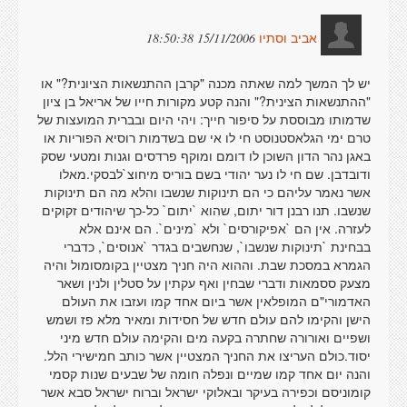
15/11/2006 18:50:38
אביב וסתיו
יש לך המשך למה שאתה מכנה "קרבן ההתנשאות הציונית?" או
"ההתנשאות הצינית?" והנה קטע מקורות חייו של אריאל בן ציון
שדמותו מבוססת על סיפור חייך: ויהי היום ובברית המועצות של
טרם ימי הגלאסטנוסט חי לו אי שם בשדמות רוסיא הפוריות או
באגן נהר הדון השוכן לו דומם ומוקף פרדסים וגנות ומטעי שסק
ודובדבן. שם חי לו נער יהודי בשם בוריס מיחוצ`לבסקי.מאלו
אשר נאמר עליהם כי הם תינוקות שנשבו והלא מה הם תינוקות
שנשבו. תנו רבנן דור יתום, שהוא `יתום` כל-כך שיהודים זקוקים
לעזרה. אין הם `אפיקורסים` ולא `מינים`. הם אינם אלא
בבחינת `תינוקות שנשבו`, שנחשבים בגדר `אנוסים`, כדברי
הגמרא במסכת שבת. וההוא היה חניך מצטיין בקומסומול והיה
מצעק ססמאות ודברי שבחין ואף עקתין על סטלין ולנין ושאר
האדמורי"ם המופלאין אשר ביום אחד קמו ועזבו את העולם
הישן והקימו להם עולם חדש של חסידות ומאיר מלא פז ושמש
ושפיים ואורורה שחתרה בקעה מים והקימה עולם חדש מיני
יסוד.כולם העריצו את החניך המצטיין אשר כותב חמישירי הלל.
והנה יום אחד קמו שמיים ונפלה חומה של שבעים שנות קסמי
קומוניסם וכפירה בעיקר ובאלוקי ישראל וברוח ישראל סבא אשר