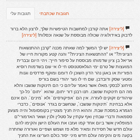
תגובות שכתבתי
תגובות עלי
[ליצירה]
אתה קורבן למחשבות הטיפשיות שלך, לרצון הלא ברור
לדבוק באידולוגיה שכולה מבוססת על שנאה וכסלות!
[ליצירה]
[ליצירה]
יש לך המשך למה שאתה מכנה "קרבן ההתנשאות
הציונית?" או "ההתנשאות הצינית?" והנה קטע מקורות חייו של
אריאל בן ציון שדמותו מבוססת על סיפור חייך: ויהי היום ובברית
המועצות של טרם ימי הגלאסטנוסט חי לו אי שם בשדמות רוסיא
הפוריות או באגן נהר הדון השוכן לו דומם ומוקף פרדסים וגנות
ומטעי שסק ודובדבן. שם חי לו נער יהודי בשם בוריס
מיחוצ`לבסקי.מאלו אשר נאמר עליהם כי הם תינוקות שנשבו והלא
מה הם תינוקות שנשבו. תנו רבנן דור יתום, שהוא `יתום` כל-כך
שיהודים זקוקים לעזרה. אין הם `אפיקורסים` ולא `מינים`. הם אינם
אלא בבחינת `תינוקות שנשבו`, שנחשבים בגדר `אנוסים`, כדברי
הגמרא במסכת שבת. וההוא היה חניך מצטיין בקומסומול והיה מצעק
ססמאות ודברי שבחין ואף עקתין על סטלין ולנין ושאר האדמורי"ם
המופלאין אשר ביום אחד קמו ועזבו את העולם הישן והקימו להם
עולם חדש של חסידות ומאיר מלא פז ושמש ושפיים ואורורה שחתרה
בקעה מים והקימה עולם חדש מיני יסוד.כולם העריצו את החניך