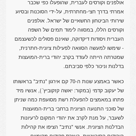
אולפנים וקורסים לעברית, שהופעלו כפי שכבר
אמרתי בדרך חצי-מחתרתית, על-ידי הסוכנות ובסיוע
שירותי הביטחון החשאיים של ישראל. אולפנים
וקורסים הללו, במסווה לימוד תמים של השפה
העברית ויסודות דיקדוקה, שאינם פסולים לכשעצמם
- שימשו למעשה הסוואה לפעילות ציונית-חתרנית,
שמטרתה הייתה לעודד בקרב יהודי ברית-המועצות
בדלנות וניכור כלפי סביבתם.
כאשר באמצע שנות ה-70 קם אירגון "נתיב" בראשותו
של יעקוב קדמי (במקור: יאשה קזקוביץ´), אנשיו מיד
פתחו במאמצים להפעלת רשת מסועפת כמה שניתן
של סוכני התנועה הציונית ברחבי ברית-המועצות
לשעבר, על מנת לקרב את יהודי המקום לרעיונות
הבדלנות הציונית. אנשי "נתיב" הציפו את קהילות
היהודים הסובייטיות, בעזרת פקידים מקומיים