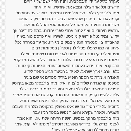
נעקרה כליל על ידי היבסקציה, והנה החל גשם של גילויים
חדשים וכל אחד גילה ומצא את שורשיו. ואותו אחד
מיחוצ`לבסקי פלאי, נער עול ימים ותזזיתי. בעל שיער מתולתל
וקומה גבוהה. היה בן שבע עשרה בשוב הפרסטרויקה. הופטר
משירותו בתנועת הקומסומול הקומוניסטי והחל לתור אחרי
שורשיו היהודיים ואף לתור אחרי ספרי יהדות. בתחילה דיבר אך
יידיש. ומיד נטל פירוש קומוניסטי לשיריו ואף פרסם טור בעיתון
פראבדה צ`י סמארה הנפוץ במקום מגוריו. אך עד במהרה נפל
עיתון זה כמו שיפלו פסלי לנין וסטלין במקומות רבים
ומיחוצ`לבסקי נותר חסר פניות לגבי פרסום רשימותיו.ואילו
באותם ימים הגיע לידו ספר עלום ומיסתורי של ההוא המתקרא
הרב קנא. אותו ידוע בלהבות האש ובדעותיו הציוניות קיצוניות
כלפי ערביי ארץ ישראל. לא ידוע הכיצד הגיע הספר לידיו.
האגדה אומרת כי הספר הופיע ביריד ספרים אי שם בעיר
סטפנקוקו שנדדה שליד צ`צניה ואילו מיחוצ`לבסקי מצאו בקיוסק
ספרים בסמארה כולו בלוי ומעוך ומעורר רחמים רבים ושילם
עליו שלושים קופקות.ובאותה הזדמנות קנה גם את הספר אמרי
אמת של האדמו"ר מגור. ספר עתיק ובלוי בימים אשר הובא
לרוסיה על ידי חסיד גור שנמלט מפולין בתקופת מלחמת העולם
השנייה. ולאחר שקירא והעביר נפשו בספר הנ"ז עבר
מיחוצ`לבסקי מהפך בנפשו. השנה הייתה שנת 90. והוא אמר
לעצמו בריש גלי וביידיש מעורבת רוסית: "מעתה לא יקרא שמי
בוריס מיחוצ`לבסקי אלא אריאל בן ציון!"