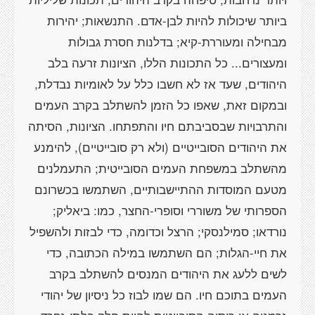
ביותר שיכולות להיות לבן-אדם. התנשאות; יהירות
מבחילה ומעוררת-קיא; בדלנות חסרת גבולות
ומעצורים... כל התכונות הללו, הציונות זרעה בלב
היהודים, שעד אז לא חשבו כלל על לאומיות נבדלת,
ובמקום זאת, שאפו כל הזמן להשתלב בקרב העמים
והתרבויות שבסביבתם חיו והתפתחו. הציונות, הסיתה
את היהודים הסובייטיים (ולא רק סובייטיים), להימנע
מהשתלב במשפחת העמים הסובייטית; התעמלנים
מטעם המוסדות ההתיישבותיים, השתמשו בכשרונם
הספרותי של משוררי וסופרי-החצר, כמו: ביאליק;
נורדאו; סמילנסקי; הרצל וכדומה, כדי לבזות ולהשפיל
את חיי-הגלות; הם השתמשו במילה הכתובה, כדי
לשים ללעג את היהודים המנסים להשתלב בקרב
העמים בתוכם חיו. הם שמו לבוז כל ניסיון של יהודי