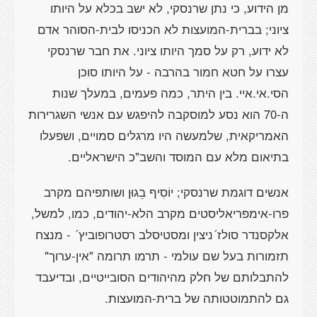
מן הידוע, כי נתן שרנסקי, לא ישב בכלא על היותו
ציוני; בברית-המועצות לא הכניסו לבית-הסוהר אדם
לא ידוע, רק על סמך היותו ציוני. את חבר שרנסקי
עצרו על חטא חמור בהרבה - על היותו סוכן
הסי.אי.איי. בין היתר, כמה פעמים, במעלך שנות
ה-70 הוא נסע למוסקבה להיפגש עם אנשי השגרירות
האמריקאית, שלמעשה היו מרגלים סמויים, ושפעלו
בתיאום מלא עם המוסד והשב"כ הישראליים.
אנשים דוגמת שרנסקי; יוֹסִיף בֵגוּן ושותפיהם מקרב
פרו-אימפריאליסטים מקרב הלא-יהודים, כמו, למשל,
אלקסנדר סולז´ניצין ומסטיסלב רסטרופוביץ´ - מנצח
תזמורות בעל שם עולמי - תרמו תרומה "אין-ערוך"
להתבלותם של חלק מהיהודים הסובייטיים, ובדיעבד
גם להתמוטטותה של ברית-המועצות.