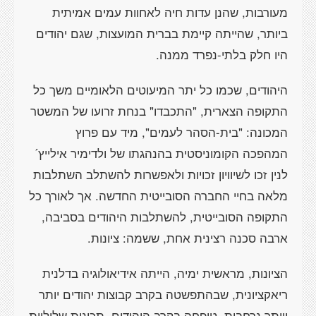
מעורבות, שהנן עדות חיה לאחוות עמים אמיתית
ביותר, שהייתה קיימת בברית המועצות, שגם יהודים
היו חלק בלתי-נפרד ממנה.
היהודים, שכמו כל יתר המיעוטים הלאומיים משך כל
התקופה הצארית, "התכבדו" בנחת זרועו של המשטר
המכונה: "בית-הסהר לעמים", מיד עם פרוץ
המהפכה הקומוניסטית בהנהגתו של ולדימיר אילייץ´
לנין זכו לשיוויון זכויות ולאפשרות להשתלב השתלבות
מלאה בחיי החברה הסובייטית החדשה. אך לאורך כל
התקופה הסובייטית, להשתלבות היהודים בסביבה,
ארבה סכנה רצינית אחת, ששמה: ציונות.
הציונות, מראשית ימיה, הייתה אידיאולוגיה בדלנית
ריאקציונית, שבהתפשטה בקרב קבוצות יהודים יותר
ויותר נרחבות, טיפחה בקרב היהודים, תכונות שליליות