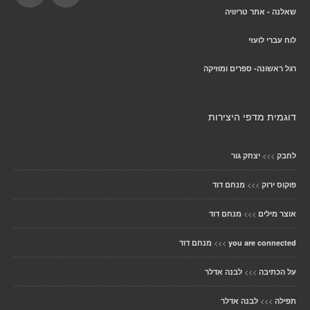
שאלנה - אתר טריוויה
לוח עברי לועזי
רגל ראשונה- ספרים ומוזיקה
דוגמית מדפי היצירות
>>>
לחבק
יצחק גור
>>>
פוקוס ירוק
מנחם דוד
>>>
אוצר מילים
מנחם דוד
>>>
you are connected
מנחם דוד
>>>
על הכתיבה
לבנה אדלר
>>>
תפילה
לבנה אדלר