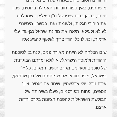
מושחתים, באין-ספור חוברות-תעמולה ברוסית, שבין
היתר, בדיוק ברוח שיריו של ח"ן ביאליק - שמו לבוז
את היהודי הגלותי, ולעומת זאת, בכשרון מיסיונרי
לעילא ולעילא, תיארו את מדינת ישראל כגן-עדן עלי
אדמות, וכאילו כל יהודי צריך לשאוף להגיע אליו.
שום הצלחה לא הייתה מאירה פנים, לנתיב; לסוכנות
היהודית ולמוסד הישראלי, אילולא עזרתם הבוגדנית
של סוכנים וסעיינים מקרב תושבי המקום. כל ילד
בישראל, מכיר בוודאי את שמותיהם של נתן שרנסקי,
אידה נודל, יולי אדלשטיין, שיחד עם "אסירי-ציון"
נוספים, ופחות מפורסמים, פעלו בשירותה של
הבולשת הישראלית להפצת הציונות בקרב יהדות
ארצם.