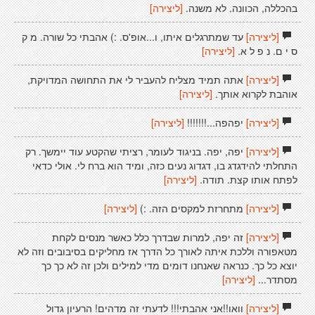
בהכללה, הכוונה. לא משנה.
[ליצירה]
[ליצירה]
עד שמתרגלים איתו, ו...אופ'ס. :) אהבתי כל שורה. מ ק
ס י ם. נ פ ל א.
[ליצירה]
[ליצירה]
אתה תמיד מצליח להעביר לי את התחושה המדויקת,
אוהבת לקרוא אותך.
[ליצירה]
[ליצירה]
יפהפה...!!!!!!!
[ליצירה]
[ליצירה]
יפה, יפה. בניגוד לעומר, רציתי שהקטע עוד יימשך. רק
התחלתי להידגדג בו, דגדוג נעים כזה, ומיד הוא ברח לי. אולי כדאי
לפתח אותו קצת. תודה.
[ליצירה]
[ליצירה]
מתחרזת למקסים הזה. :)
[ליצירה]
[ליצירה]
זה יפה, למרות שבדרך כלל כאשר מנסים לקחת
מטאפורה וללכת איתה לאורך כל הדרך אז מחליקים בסיבובים וזה לא
יוצא כל כך. כנראה שאנחנו דומים מדי למילים ולכן זה לא כך כך
מסתדר...
[ליצירה]
[ליצירה]
וואו!!אני אהבתי!!! לדעתי זה מדהים! הרעיון גדול