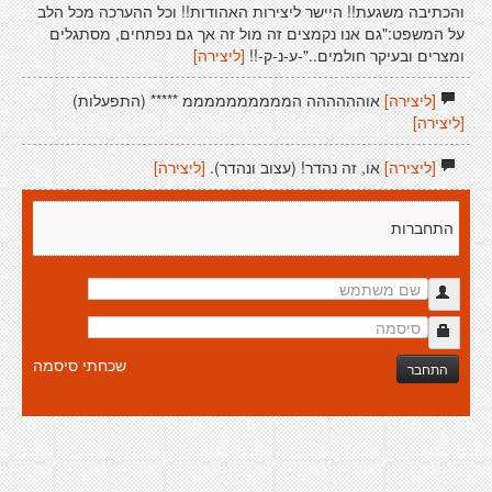
והכתיבה משגעת!! היישר ליצירות האהודות!! וכל ההערכה מכל הלב
על המשפט:"גם אנו נקמצים זה מול זה אך גם נפתחים, מסתגלים
ומצרים ובעיקר חולמים.."-ע-נ-ק-!!
[ליצירה]
[ליצירה]
אוהההההה הממממממממממ ***** (התפעלות)
[ליצירה]
[ליצירה]
או, זה נהדר! (עצוב ונהדר).
[ליצירה]
התחברות
שכחתי סיסמה
התחבר