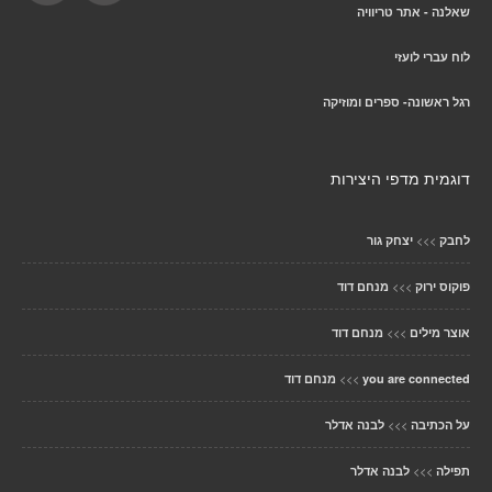
שאלנה - אתר טריוויה
לוח עברי לועזי
רגל ראשונה- ספרים ומוזיקה
דוגמית מדפי היצירות
>>>
לחבק
יצחק גור
>>>
פוקוס ירוק
מנחם דוד
>>>
אוצר מילים
מנחם דוד
>>>
you are connected
מנחם דוד
>>>
על הכתיבה
לבנה אדלר
>>>
תפילה
לבנה אדלר