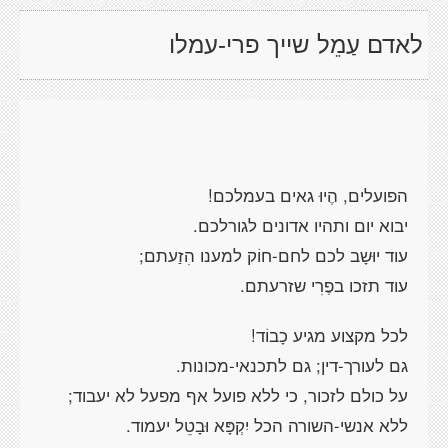
לאדם עַמֵל שייך פרי-עמלו
הפועלים, הֶיוּ גאים בעמלכם!
יבוא יום ותהיו אדונים לגורלכם.
עוד יוּשָב לכם לחם-חוֹק למענו הִזַעתם;
עוד תזכו בפֶרִי שזרעתם.
לכל מקצוע מגיע כָבוֹד!
גם לעורך-דין; גם לתכנאי-מכונות.
על כולם לזכור, כי ללא פועל אף מפעל לא יעבוד;
ללא אנשי-השורה הכל יִקְפָּא וּבָטֵל יעמוד.