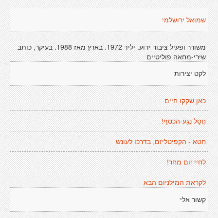
שמואל ירושלמי
משורר ופעיל ציבור ידוע. יליד 1972. בארץ מאז 1988. בעיקר, כותב
שירי-מחאה פוליטיים
לקט יצירות
כאן שקקו חיים
חֳסַל נֶגָע-הכסף!
חטא - הקפיטליזם, בדרכו לעונש
לחיי יום מחר!
לקראת המילניום הבא
קשור אלי