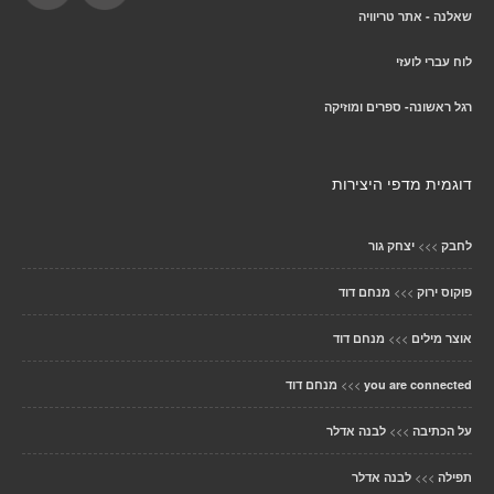
שאלנה - אתר טריוויה
לוח עברי לועזי
רגל ראשונה- ספרים ומוזיקה
דוגמית מדפי היצירות
>>>
לחבק
יצחק גור
>>>
פוקוס ירוק
מנחם דוד
>>>
אוצר מילים
מנחם דוד
>>>
you are connected
מנחם דוד
>>>
על הכתיבה
לבנה אדלר
>>>
תפילה
לבנה אדלר