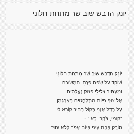
יונק הדבש שוב שר מתחת חלוני
יוֹנֵק
הַדְּבַשׁ
שוּב
שָׁר
מִתַּחַת חַלּוֹנִי
שׁוֹקֵד
עַל
שְׂפַת פִּרְחֵי הַמְּשׂוּכָה
וּמַעְתִּיר צְלִילֵי
פִּנּוּק
נֶעֱלָסִים
אֶל צוּף
פִּיּוֹת מִתְלַהֲטִים
בְּאַרְגָּמָן
עַל
בְּדַל אָזְנֵי
בְּקוֹל
בָּהִיר
קוֹרֵא
לי
"
קוּמִי,
בֹּקֶר
כָּאן
" -
סוֹרַק
בָּבַת
עַינִי בְּיוֹם
אָפֹר
לְלא יִחוּד