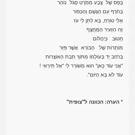
בְּפַס
שֶׁל
צֶבַע מְמֹרָט סָגֹל
נוֹהֵר
בַּחֹרֶף
עִם
הַגֶּשֶׁם וְהַכְּפוֹר
אֵלַי
טוֹרֵחַ,
בָּא
לִתֵּן
לִי עֹז
זֶה הַזָּעיר
הַמְּחֻצָּף
חָטוּב
כְּיַהֲלוֹם
מוֹתָרוֹת
שֶׁל
הַבּוֹרֵא
אֲשֶׁר
פִּזֵּר
בְּרֹחַב
יָד
בְּעוֹלָמוֹ
מִתּוֹךְ
תֵּבַת הָאוֹצָרוֹת
"אֲנִי עוֹד
כָּאן
" הוּא
מְשׁוֹרֵר
לִי "אַל תִּירְאִי !
עוֹד לֹא
בָּא
הַיּוֹם
".
*
הערה: הכוונה ל"צופית"