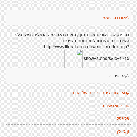
ליאורה ברנשטיין
צברית, שם נעורים אברהמוף, בוגרת הגמנסיה הרצליה. מאז פלא
האינטרנט וזמינותו לכול כותבת שירים.
http://www.literatura.co.il/website/index.asp?
show=authors&id=1715
לקט יצירות
קטע בגווד גיטה - שירהּ של הודו
עוד יבואו שירים
פלאפל
וַאֲנִי עֵץ