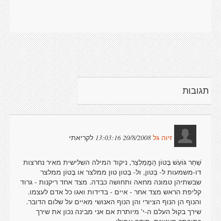
תגובות
לקריאתי
20/8/2008 13:03:16
זיוה גל
שַׁחַר גּוֹעֵשׁ בֶּטוֹן הָמֱמַלְצֵר, ניקוד המילה השלישית מאיר נחרצות
דו-משמעות ל- בְּטון, ול- בֶּטון טון ממלצר או בֶּטוֹן ממלצר
שבשתיהן טמונה מחאה ותחושה כבדה. מצד אחד ריקנות - גרוד
קליפת הראש מצד אחר - איים - בדידות ואגו כל אדם לעצמו.
והנוף הן הנוף הציורי והן הנוף האנושי מאיים על שלום הדובר.
שירך בקול העלם ה-י' מיותרת אם אני מבינה נכון את שירך