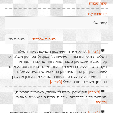
שֹׁקֶת שְׁבוּרָה
אֶקְסְפְּרֶס אַרְט
קשור אלי
תגובות שכתבתי
תגובות עלי
[ליצירה]
לקריאתי שַׁחַר גּוֹעֵשׁ בֶּטוֹן הָמֱמַלְצֵר, ניקוד המילה
השלישית מאיר נחרצות דו-משמעות ל- בְּטון, ול- בֶּטון טון ממלצר או
בֶּטוֹן ממלצר שבשתיהן טמונה מחאה ותחושה כבדה. מצד אחד
ריקנות - גרוד קליפת הראש מצד אחר - איים - בדידות ואגו כל אדם
לעצמו. והנוף הן הנוף הציורי והן הנוף האנושי מאיים על שלום
הדובר. שירך בקול העלם ה-י' מיותרת אם אני מבינה נכון את שירך
כתיבתך מעניינת, תודה אמילי
[ליצירה]
[ליצירה]
תוקן/עודכן. תודה לך אמלודי, הערותייך מחכימות,
ממתנות וברובן דקדקניות וצודקות. ברכת סופ"ש נעים. פאתוס.
[ליצירה]
[ליצירה]
נהדר. הקראתי את השיר לעצמי בקול, כי יש איזושהיא