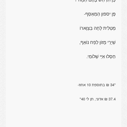
פֶּן יספון הַמְאַסֵּף-
מַטְלִית לָּחָה בְּצַוָּארוֹ
שְׁיָרֵי מָזוֹן לְפַח נוֹאֵף,
חַסְלוּ אִיֵּי שְׁלוֹמִי.
"34 ₪ בתוספת 10 אחוז-
37.4 ₪ אדוני, תן לי 40"