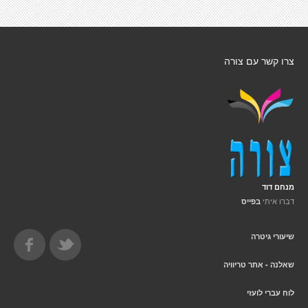
צרו קשר עם צורה
מנחם דוד
דברו איתי
בפייס
שיעורי גיטרה
שאלנה - אתר טריוויה
לוח עברי לועזי