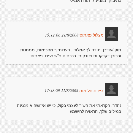
כתיבתך מעניינת, תודה אמילי
21/8/2008 15:12:06
מצלול פאתוס
תוקן/עודכן. תודה לך אמלודי, הערותייך מחכימות, ממתנות
וברובן דקדקניות וצודקות. ברכת סופ"ש נעים. פאתוס.
22/8/2008 17:58:29
ציידת חלומות
נהדר. הקראתי את השיר לעצמי בקול, כי יש איזושהיא מנגינה
במילים שלך, הראויה להישמע