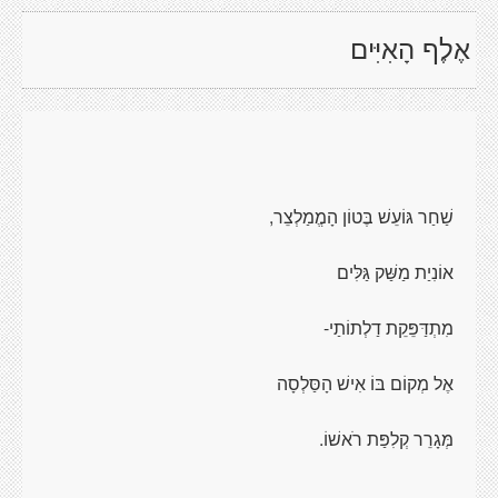
אֶלֶף הָאִיִּים
שַׁחַר גּוֹעֵשׁ בֶּטוֹן הָמֱמַלְצֵר,
אוֹנִיַת מַשַּׁק גַּלִּים
מִתְדַּפֵּקֵת דַלְתוֹתַי-
אֶל מְקוֹם בּוֹ אִישׁ הָסַּלְסָה
מְּגָרֵר קְלִפַּת רֹאשׁוֹ.