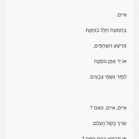
אִיִּים,
בִּתְמוּנַת חָלָל בּוֹהֶקֵתּ
מִרְקוֹעַ הַשְׁחָפִים,
אוֹ יַד אָמָן נוֹסֶקֶת
לְפַזֵּר גִּשְׁמֵי צְבָעִים.
אִיִּים, אִיִּים, הַאִם ?
שִׂרֵךְ בְּקוֹל הָעֶלֶם,
פֶּן תִּרְחַשׁ בָּהֶם חַמָּה ?