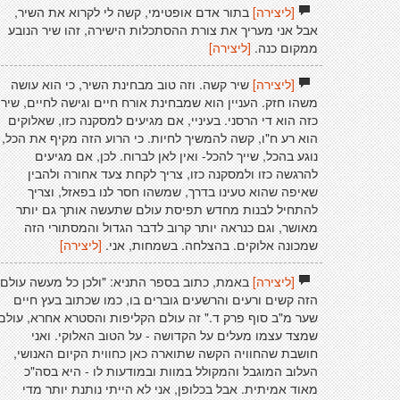
[ליצירה]
בתור אדם אופטימי, קשה לי לקרוא את השיר,
אבל אני מעריך את צורת ההסתכלות הישירה, זהו שיר הנובע
ממקום כנה.
[ליצירה]
[ליצירה]
שיר קשה. וזה טוב מבחינת השיר, כי הוא עושה
משהו חזק. העניין הוא שמבחינת אורח חיים וגישה לחיים, שיר
כזה הוא די הרסני. בעיניי, אם מגיעים למסקנה כזו, שאלוקים
הוא רע ח"ו, קשה להמשיך לחיות. כי הרוע הזה מקיף את הכל,
נוגע בהכל, שייך להכל- ואין לאן לברוח. לכן, אם מגיעים
להרגשה כזו ולמסקנה כזו, צריך לקחת צעד אחורה ולהבין
שאיפה שהוא טעינו בדרך, שמשהו חסר לנו בפאזל, וצריך
להתחיל לבנות מחדש תפיסת עולם שתעשה אותך גם יותר
מאושר, וגם כנראה יותר קרוב לדבר הגדול והמסתורי הזה
שמכונה אלוקים. בהצלחה. בשמחות, אני.
[ליצירה]
[ליצירה]
באמת, כתוב בספר התניא: "ולכן כל מעשה עולם
הזה קשים ורעים והרשעים גוברים בו, כמו שכתוב בעץ חיים
שער מ"ב סוף פרק ד." זה עולם הקליפות והסטרא אחרא, עולם
שמצד עצמו מעלים על הקדושה - על הטוב האלוקי. ואני
חושבת שהחוויה הקשה שתוארה כאן כחווית הקיום האנושי,
העלוב המוגבל והמקולל במוות ובמודעות לו - היא בסה"כ
מאוד אמיתית. אבל בכלופן, אני לא הייתי נותנת יותר מדי