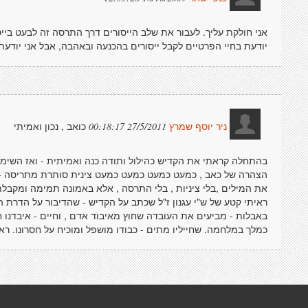
אני חולקת עליך. לעבור את שלב הייסורים דרך התרסה זה לבעט בייס
יודעת בחיי הפרטיים לקבל ייסורים בהכנעה ובאהבה, אבל אני יודע
כואב , נכון ואמיתי
27/5/2011 00:18:17
ניר יוסף שמרץ
בהתחלה קראתי את הקדיש כהילול ותודה כנה ואמיתית - ואז השימוש
הצהרה של כאב , כמעט כמעט כמעט כמעט צינית סותרת מתריסה - ב
את המילים ,בלי ציניות , בלי התרסה , אלא באמונה תמימה ומקבלת -
ראיתי קטע של ש"י עגנון ז"ל שכתב על הקדיש - שהדיבור על הדרת ה
באבלות - מביעים את העובדה שחוץ מאיבוד אדם , וחיים - איבדנו חי
כמלך במלחמה. שחייליו מתים - כבודו מושפל ומוכיח על חסרונו. ראו