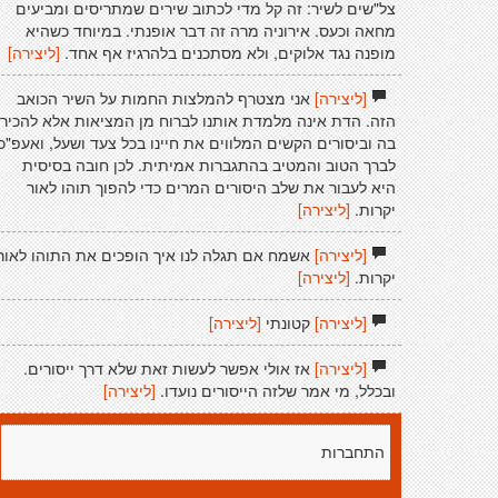
צל"שים לשיר: זה קל מדי לכתוב שירים שמתריסים ומביעים
מחאה וכעס. אירוניה מרה זה דבר אופנתי. במיוחד כשהיא
מופנה נגד אלוקים, ולא מסתכנים בלהרגיז אף אחד.
[ליצירה]
[ליצירה]
אני מצטרף להמלצות החמות על השיר הכואב
הזה. הדת אינה מלמדת אותנו לברוח מן המציאות אלא להכיר
בה וביסורים הקשים המלווים את חיינו בכל צעד ושעל, ואעפ"כ
לברך הטוב והמטיב בהתגברות אמיתית. לכן חובה בסיסית
היא לעבור את שלב היסורים המרים כדי להפוך תוהו לאור
יקרות.
[ליצירה]
[ליצירה]
אשמח אם תגלה לנו איך הופכים את התוהו לאור
יקרות.
[ליצירה]
[ליצירה]
קטונתי
[ליצירה]
[ליצירה]
אז אולי אפשר לעשות זאת שלא דרך ייסורים.
ובכלל, מי אמר שלזה הייסורים נועדו.
[ליצירה]
התחברות