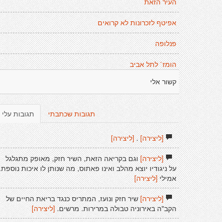
העיר הזאת
אפיטף לזכרונות לא קרואים
פנלופה
הומז´ לתל אביב
קשור אלי
תגובות שכתבתי
תגובות עלי
[ליצירה]
.
[ליצירה]
[ליצירה]
וגם בקריאה הזאת, השיר חזק, מאופק מתגלגל
על ניגודיו יוצא מהלב ואינו פאתוס, מה שנותן לו איכות נוספת.
אמילי
[ליצירה]
[ליצירה]
שיר חזק ונועז, המתריס כנגד בריאת החיים של
הקב"ה באירוניה טבולה במרירות. מרשים.
[ליצירה]