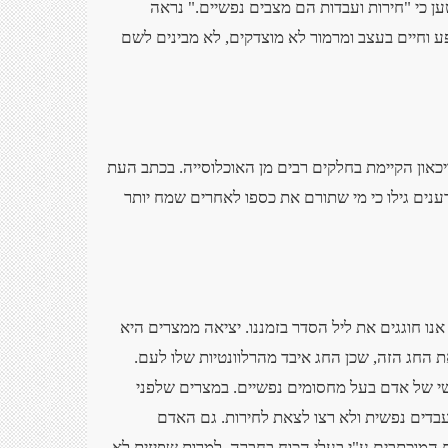
ו מהאנגלים, טען כי "חירות ועבדות הם מצבים נפשיים." נראה
 וחיים בעצב ומרמור לא מוצדקים, לא מבינים לשם
כאון הקיימת בחלקים רבים מן האוכלוסייה. בכתב העת
ענים גילו כי מי שתורם את כספו לאחרים שמח יותר
נו חוגגים את ליל הסדר בזמננו. יציאה ממצרים היא
 את החג הזה, שכן החג איבד מהרלוונטיות שלו לעם.
שי של אדם בעל מחסומים נפשיים. במצרים שלפני
דים נפשית ולא רצו לצאת לחירות. גם האדם
ם המוכתבים ע"י בעלי הכוח בחברה, למרות שפיזית לא