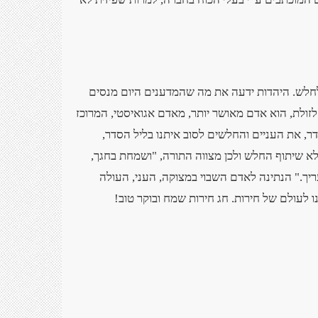
לחלש. היהדות ידעה את מה שהמדענים היום מנסים
לזולת, הוא אדם מאושר יותר, מאדם אגואיסטי, המרוכז
ר, את העניים והחלשים לסוב איתנו בליל הסדר,
 ללא שיתוף החלש ולכן מצווה התורה, "ושמחת בחגך,
יך." הנתינה לאדם השבוי במצוקה, העני, העולה
 לעולם של חירות. חג חירות שמח ובוקר טוב
!