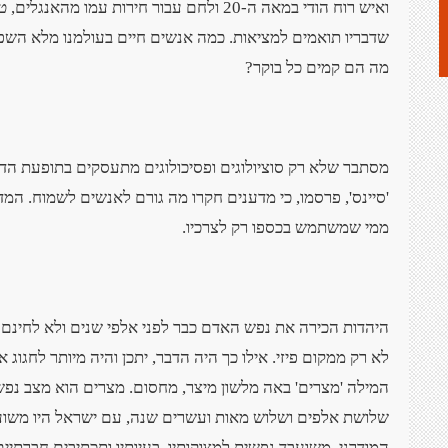
ואיש רוח הודי במאה ה-20 ולחם עבור חירות עמ
שדבריו תואמים למציאות. כמה אנשים חיים בעולמנו מלא השפע
מה הם קמים כל בוקר
?
מסתבר שלא רק סוציולוגים ופסיכולוגים מתעסקים בתופעת הדי
'סיינס', פרסמו, כי מדענים חקרו מה גורם לאנשים לשמוח. המד
ממי שמשתמש בכספו רק לצרכיו
.
היהדות הכירה את נפש האדם כבר לפני אלפי שנים ולא לחינם א
לא רק ממקום פיזי. אילו כך היה הדבר, יתכן והיה מיותר לחגוג
המילה 'מצרים' באה מלשון מיצר, מחסום. מצרים הוא מצב נפ
שלושת אלפים ושלוש מאות ועשרים שנה, עם ישראל היו משועב
המודרני, משועבד נפשית למצוקותיו, בעיותיו ותכתיבים חברתיי