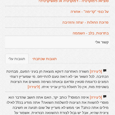
סוציאל-דמוקרטיה - דמוקרטיה או פאשיקרטיה?
על כנפי "קדימה" - אחורה
פרוכת החולות - יצתה והזהיבה
בתרונות, בלב - השממה
קשור אלי
תגובות שכתבתי
תגובות עלי
[ליצירה]
השורה האחרונה דווקא מוצאת חן בעיני הפעם, מבחינת
הכתיבה. לכל השאר אני לא רואה טעם להתייחס. מי שמעריץ רוצחי
המונים כדוגמת סטאין וסדאם ובאותה נשימה מאשים את הציונות
בשטיפת מוח, אין כל תועלת בדיון ענייני איתו.
[ליצירה]
[ליצירה]
איפה המוסר? כותב יקר, האם אתה חושב שהדבר הוא
מוסרי להשוות את הציונות להשלמת השואה? אתה מודע בכלל לאילו
מילים אתה כותב? אני ממש לא מעריץ של שום תנועה או חשיבה
ציונית שהיא, אבל יש גבול לצורת ההשוואה הנוראית. אשמור על