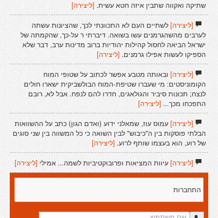
שתיקה ואקווה שתבין איזה חטא עשית.
[ליצירה]
[ליצירה]
לשתיים העם לא התכוונתי לכך, שהציונות עשתה
לערבים מהשהגרמנים עשו בשואה. דיברתי ר על-כך, שהקמתה של
ישראל הביאה לחסול קהילות יהודיות ברוב מדינות ערב, דבר שלא
הספיקו לעשות אפילו גרמנים.
[ליצירה]
[ליצירה]
ובאותה מטבע אפשר לכתוב על שטופי המוח
הקומוניסטים: מי שעברו שטיפת-המוח הבולשביקית ישארו חולים
לנצח; תכונות סיביר והגולאגים, חדרו להם לנפח. אבל לא, רובם
התפכחו מכך...
[ליצירה]
[ליצירה]
עמוס עוז, שמאלני ידוע (ואדם הגון) כתב על ההשוואות
הבלתי פוסקות בין ה"כיבוש" לבין השואה כי כל המשווה בין שני סוגים
של רוע, הוא בעצמו שותף לרוע.
[ליצירה]
[ליצירה]
עיוות המציאות ופרובוקטיביות לשמה... אמילי
[ליצירה]
התחברות