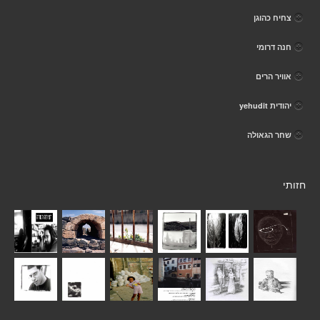
צחיח כהוגן
חנה דרומי
אוויר הרים
יהודית yehudit
שחר הגאולה
חזותי