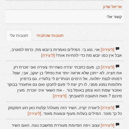
אריאל שרון
קשור אלי
תגובות שכתבתי
תגובות עלי
[ליצירה]
אוי, נגע בי. המילים נאמרות ביובש מת, כרמז למוטיב.
אבל אין כמו יובש מת כדי להחיות אותי!
[ליצירה]
[ליצירה]
כן. פעם כתבתי יצירה כשהייתי צעירה ואני זוכרת רק
את חציה. לא ייתכן שלא אראה יותר את נפתלי בן יעקב, אבי, שצל
דמותו לנצח יתלווה, אל הימים הנותרים לי בלעדיו. גם בדמיון
וחלומות נמנע ממני, לו רק יונח לי פעם לחבקו ואם גם אתעורר בבוקר
ואזכור שמת הוא ונמק באופל בור. - את השאר איני זוכרת. מעין
סיכום ? וזאת התגובה לתגובתך.
[ליצירה]
[ליצירה]
ליאורה יקרה, השיר הזה מעולה! קלטת כאן רגע חמקמק
כל כך מוכר. המילים בעלות מעוף ונוגעות מאוד.
[ליצירה]
[ליצירה]
עצוב ויפה הסיומת מעוררת מחשבה נוגה. האם השיר