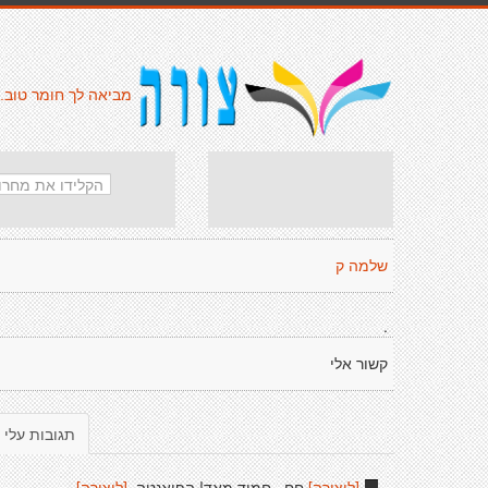
מביאה לך חומר טוב.
שלמה ק
.
קשור אלי
תגובות עלי
[ליצירה]
חח.. חמוד מאד! הפואנטה.
[ליצירה]