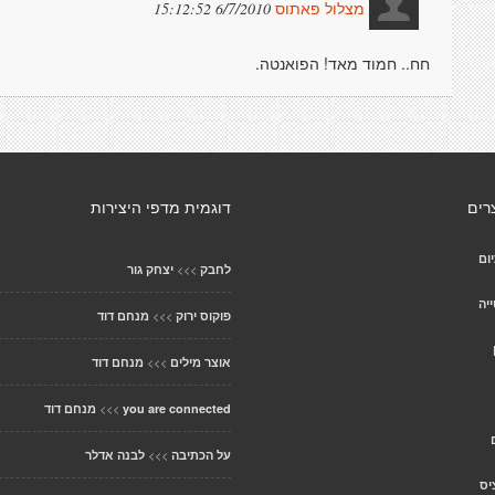
6/7/2010 15:12:52
מצלול פאתוס
חח.. חמוד מאד! הפואנטה.
רים
דוגמית מדפי היצירות
ום
>>>
לחבק
יצחק גור
יה
>>>
פוקוס ירוק
מנחם דוד
>>>
אוצר מילים
מנחם דוד
>>>
you are connected
מנחם דוד
>>>
על הכתיבה
לבנה אדלר
יס