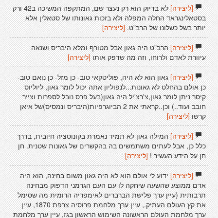
[ליצירה]
לא בדיוק הוא רק נעצר שם, המתקפה המשיכה ב42 ורק
בסטאלינגראד החלה המפלה ולא בזכות גאונותו של סטאלין אלא
יותר בשל כשלונו של הרב"ט.
[ליצירה]
[ליצירה]
הרב"ט היה גאון אבל מטורף ומלא היבריס ושנאה
עיוורת לאדם ולרוחו, וזה מה שדפק אותו
[ליצירה]
[ליצירה]
גאון הוא לא היה, פוליטקאי טוב- כן מזל- כן נואם טוב-
כן אולם בהחלט לא גאונות...לנפוליון אתה יכול לומר גאון, ליוליוס
קיסר ניתן לומר גאון,צ'רצ'יל היה גאון(בעל פרס נובל לספרות וצייר
חובב ועוד..) וכן..קראתי את 2 הביוגרפיות(היבריס ונמסיס)של איאן
קרשו
[ליצירה]
[ליצירה]
המילה גאון לא תמיד נאמרת בקונוטציה חיובית, בדרך
כלל כן, אבל לעתים משתמשים בה בהקשרים של גאונות שטנית. חן
חן על הידע העשיר !
[ליצירה]
[ליצירה]
ידוע לי אולם הוא לא היה גאון משום בחינה, הוא היה
אדם ממוצע שהשעה שיחקה לו עם העם הגרמני הדפוק מבחינה
תרבותית (עיין ערך פלישת הברברים לאימפריה הרומית מה שסימל
את קץ העולם העתיק., עיין ערך מלחמת פרוסיה צרפת 1870, עיין
ערך מלחמת העולם הראשונה השימוש הראשון בגז, עיין ערך מלחמת