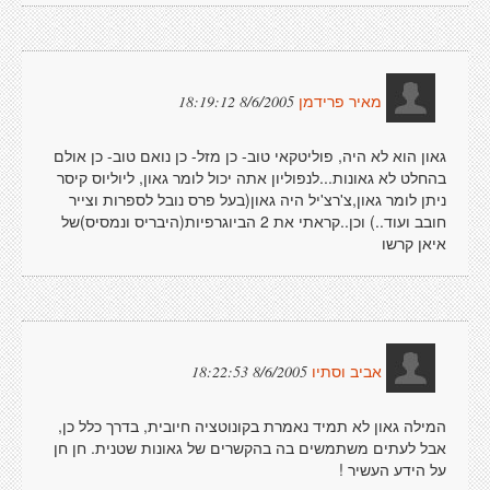
8/6/2005 18:19:12
מאיר פרידמן
גאון הוא לא היה, פוליטקאי טוב- כן מזל- כן נואם טוב- כן אולם
בהחלט לא גאונות...לנפוליון אתה יכול לומר גאון, ליוליוס קיסר
ניתן לומר גאון,צ'רצ'יל היה גאון(בעל פרס נובל לספרות וצייר
חובב ועוד..) וכן..קראתי את 2 הביוגרפיות(היבריס ונמסיס)של
איאן קרשו
8/6/2005 18:22:53
אביב וסתיו
המילה גאון לא תמיד נאמרת בקונוטציה חיובית, בדרך כלל כן,
אבל לעתים משתמשים בה בהקשרים של גאונות שטנית. חן חן
על הידע העשיר !