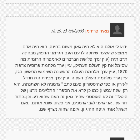
8/6/2005 18:29:25
מאיר פרידמן
ידוע לי אולם הוא לא היה גאון משום בחינה, הוא היה אדם
ממוצע שהשעה שיחקה לו עם העם הגרמני הדפוק מבחינה
תרבותית (עיין ערך פלישת הברברים לאימפריה הרומית מה
שסימל את קץ העולם העתיק., עיין ערך מלחמת פרוסיה צרפת
1870, עיין ערך מלחמת העולם הראשונה השימוש הראשון בגז,
עיין ערך מלחמת העולם השניה, עיין ערך מכירת הגז חרדל
לעירק או כפי שהיסטוריון פעם כתב " גרמניה לא השתנתה, היא
רק ישנה עכשיו) כמו כן קרא את הספר " התליינים מרצון של
היטלר" זה לא האוסטרי שהיה גאון זה העם שהוא רע. וכן..כתור
דור שני, אני גזעני לגבי גרמנים, אני פשוט שונא אותם...ואם
תשאל אותי איפה ההיגיון, אענה שהוא נשרף שם.