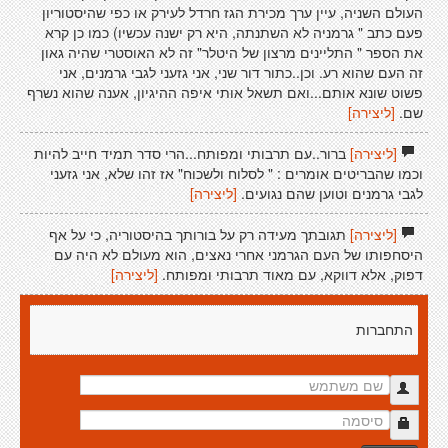
העולם השניה, עיין ערך מכירת הגז חרדל לעירק או כפי שהיסטוריון
פעם כתב " גרמניה לא השתנתה, היא רק ישנה עכשיו) כמו כן קרא
את הספר " התליינים מרצון של היטלר" זה לא האוסטרי שהיה גאון
זה העם שהוא רע. וכן..כתור דור שני, אני גזעני לגבי גרמנים, אני
פשוט שונא אותם...ואם תשאל אותי איפה ההיגיון, אענה שהוא נשרף
שם.
[ליצירה]
[ליצירה]
ברור..עם תרבותי ומפותח...הרי סדר תמיד חייב להיות
וכמו שהבריטים אומרים : " לסלוח ולשכוח" אז זהו שלא, אני גזעני
לגבי גרמנים וטוען שהם נגועים.
[ליצירה]
[ליצירה]
תגובתך מעידה רק על בורותך בהיסטוריה, כי על אף
היסחפותו של העם הגרמני אחרי נאצים, הוא מעולם לא היה עם
דפוק, אלא דווקא, עם מאוד תרבותי ומפותח.
[ליצירה]
התחברות