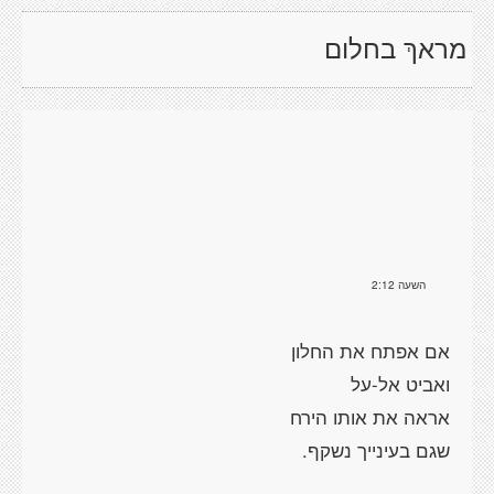
מראךְ בחלום
השעה 2:12