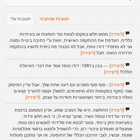
תגובות שכתבתי
תגובות עלי
[ליצירה]
ממש חלש במקום לצאת נגד תופעות או בעיתיות
כללית, העדפת את ההתקפה האישית, וזאת ע"י כתיבה בינוית ומטה.
אני לא מחסידי דודו טופז, אבל לא הבנתי מה ניסית להשיג בהתקפה
הרדודה הזאת. חבל
[ליצירה]
[ליצירה]
--- בגין ב1981: דודו טופז אמר את דברי האיוולת
הללו!!!
[ליצירה]
[ליצירה]
- סוף סוף מסכים עם דעה אחת שלך, אבל עדין הפיסוק
שגוי (מקף במקומות הלא מתאימים, למשל) וקשה להעריך קטעים
כאלה כיצירות, ביחוד כשהטעויות חוזרות על עצמן.
[ליצירה]
[ליצירה]
החולשה, היא של המגיב שמע, אדון הממעט בדמות
יצירתי על דודו טופז! השיר, שהנך קורא לו, כי הוא חלש ורדוד,
במציאות חזק ביותר, ונועד לבטא את סלידתי לאנשים כמו טופז,
שמנצלים מעמדם ציבורי רם, כדי להשפיל ולפגוע ברגשי אוכלוסיות
שונות. עכשיו, לגבי ההיבט הכללי של התופעה, אז אני מתכנן פעולות