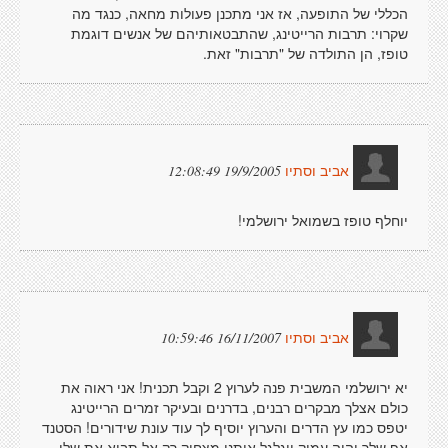
הכללי של התופעה, אז אני מתכנן פעולות מחאה, כנגד מה
שקרוי: תרבות הרייטינג, שהתבטאותיהם של אנשים דוגמת
טופז, הן התולדה של "תרבות" זאת.
19/9/2005 12:08:49
אביב וסתיו
יוחלף טופז בשמואל ירושלמי!
16/11/2007 10:59:46
אביב וסתיו
יא ירושלמי המשבית פנה לערוץ 2 וקבל תכנית! אני ראוה את
כולם אצלך מבקרים רבנים, בדרנים ובעיקר זמרים הרייטינג
יטפס כמו עץ הדרים והערוץ יוסיף לך עוד עונת שידורים! הסטנד
אפ שלך יהיה עמוק ויגלגל אותנו מצחוק רק אל תביא את שלי