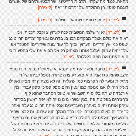
מחאה, כנגד מה שקרוי: תרבות הרייטינג, שהתבטאותיהם של אנשים
דוגמת טופז, הן התולדה של "תרבות" זאת.
[ליצירה]
[ליצירה]
יוחלף טופז בשמואל ירושלמי!
[ליצירה]
[ליצירה]
יא ירושלמי המשבית פנה לערוץ 2 וקבל תכנית! אני
ראוה את כולם אצלך מבקרים רבנים, בדרנים ובעיקר זמרים הרייטינג
יטפס כמו עץ הדרים והערוץ יוסיף לך עוד עונת שידורים! הסטנד אפ
שלך יהיה עמוק ויגלגל אותנו מצחוק רק אל תביא את שלי בהסעות כי
היא תפתח את הפה בקללות!
[ליצירה]
[ליצירה]
כתבת ולא ידעת מה תנבא יא שמואל הנביא: דודו טופז
חשב שהוא פגז אבל הוא פגע רע צרה צרורה נטפל לביתו של דן
מרגלית ומעך לה הפרצוף כמו ערגלית וזה לא מצחיק זה מציק ואפילו
מעיק היה לו אגו מנופח כמו עטין היום ספק פסיכי ספק עבריין מין
אורנג'דה שותה בלי סוף חשב שהוא טווס הסתבר שהוא קוף
צ'חצ'חים בפליטת פה ובגין עשה- נו נו נו זה לא יפה ראשון בבידור
שיחק אותה והיום כאחרון העבריינים אכל אותה הרייטינג עלה ואחר
כך ירד זה בא לו בקונטרה- כמו ברד המלך הוא עירום, זה קבצן שהיה
מנהיג איך חולפת לה תהילת הריי-טינג הזוהר בערוץ שתיים מזוייף
כפליים מאחורי הקלעים נחשים ועקרבים תככים ומזימה תכניות של
ריאליטי וזימה. הברק חמקמק ומזוייף הרייטינג נעלם באיבחה לקול
רווחה או אנחה ודודו טופז הוא רק ההוכחה.
[ליצירה]