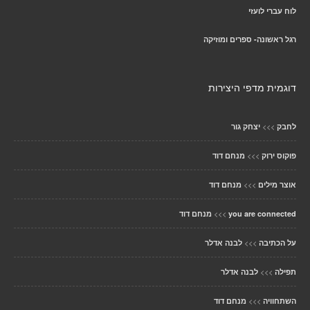
לוח עברי לועזי
רגל ראשונה- ספרים ומוזיקה
דוגמית מדפי היצירות
>>>
לחבק
יצחק גור
>>>
פוקוס ירוק
מנחם דוד
>>>
אוצר מילים
מנחם דוד
>>>
you are connected
מנחם דוד
>>>
על הכתיבה
לבנה אדלר
>>>
תפילה
לבנה אדלר
>>>
השתחוויה
מנחם דוד