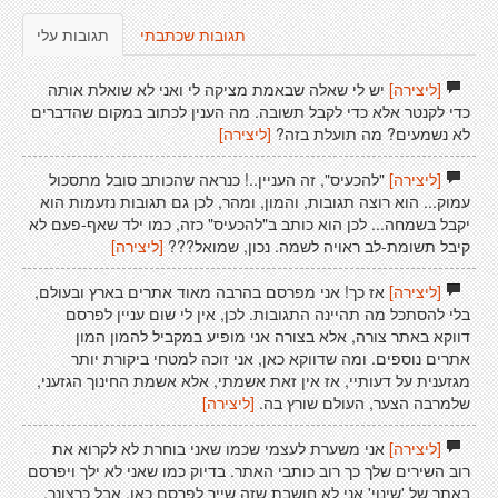
תגובות שכתבתי
תגובות עלי
[ליצירה]
יש לי שאלה שבאמת מציקה לי ואני לא שואלת אותה
כדי לקנטר אלא כדי לקבל תשובה. מה הענין לכתוב במקום שהדברים
לא נשמעים? מה תועלת בזה?
[ליצירה]
[ליצירה]
"להכעיס", זה העניין..! כנראה שהכותב סובל מתסכול
עמוק... הוא רוצה תגובות, והמון, ומהר, לכן גם תגובות נזעמות הוא
יקבל בשמחה... לכן הוא כותב ב"להכעיס" כזה, כמו ילד שאף-פעם לא
קיבל תשומת-לב ראויה לשמה. נכון, שמואל???
[ליצירה]
[ליצירה]
אז כך! אני מפרסם בהרבה מאוד אתרים בארץ ובעולם,
בלי להסתכל מה תהיינה התגובות. לכן, אין לי שום עניין לפרסם
דווקא באתר צורה, אלא בצורה אני מופיע במקביל להמון המון
אתרים נוספים. ומה שדווקא כאן, אני זוכה למטחי ביקורת יותר
מגזענית על דעותיי, אז אין זאת אשמתי, אלא אשמת החינוך הגזעני,
שלמרבה הצער, העולם שורץ בה.
[ליצירה]
[ליצירה]
אני משערת לעצמי שכמו שאני בוחרת לא לקרוא את
רוב השירים שלך כך רוב כותבי האתר. בדיוק כמו שאני לא ילך ויפרסם
באתר של 'שינוי' אני לא חושבת שזה שייך לפרסם כאן. אבל כרצונך,