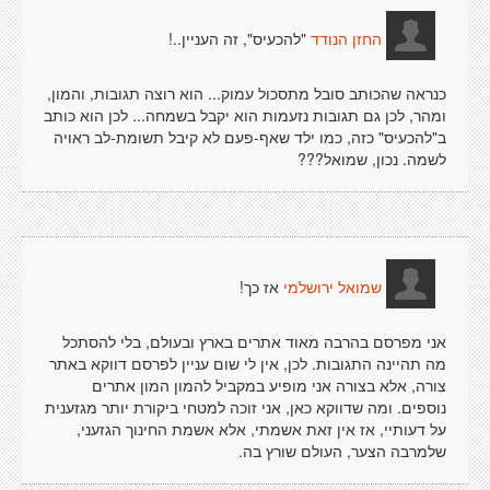
"להכעיס", זה העניין..!
החזן הנודד
כנראה שהכותב סובל מתסכול עמוק... הוא רוצה תגובות, והמון,
ומהר, לכן גם תגובות נזעמות הוא יקבל בשמחה... לכן הוא כותב
ב"להכעיס" כזה, כמו ילד שאף-פעם לא קיבל תשומת-לב ראויה
לשמה. נכון, שמואל???
אז כך!
שמואל ירושלמי
אני מפרסם בהרבה מאוד אתרים בארץ ובעולם, בלי להסתכל
מה תהיינה התגובות. לכן, אין לי שום עניין לפרסם דווקא באתר
צורה, אלא בצורה אני מופיע במקביל להמון המון אתרים
נוספים. ומה שדווקא כאן, אני זוכה למטחי ביקורת יותר מגזענית
על דעותיי, אז אין זאת אשמתי, אלא אשמת החינוך הגזעני,
שלמרבה הצער, העולם שורץ בה.