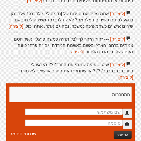
היסטורי או התפתחות פוליטית וחברתית. בברכה!
[ליצירה]
[ליצירה]
אתה מכיר את הויכוח של [נדמה לי] גולדברג / אלתרמן
בנוגע לכתיבת שירים במלחמה? לאה גולדברג המשיכה לכתוב גם
שירים אישיים כשהמערכה נמשכה. נסה גם אתה, אתה יכול.
[ליצירה]
[ליצירה]
--- זהור הזהר לך לבל תהיה כמשה פייגלין אשר חסם
צמתים ברחבי הארץ ונאשם באשמת המרדה וגם "הופרח" כיונה
מקינה על ידי מרכז הליכוד
[ליצירה]
[ליצירה]
שיט... איפה שמתי את החרב??? מי נגע לי
בחרבבבבבבבבב???? או שתחזירו את החרב או שאני לא מורד.
[ליצירה]
התחברות
שכחתי סיסמה
התחבר