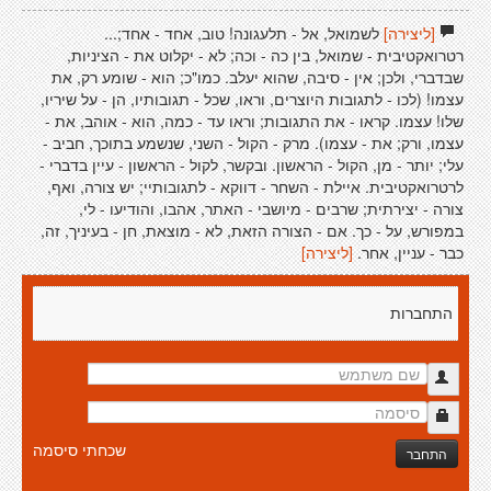
[ליצירה]
לשמואל, אל - תלעגונה! טוב, אחד - אחד;...
רטרואקטיבית - שמואל, בין כה - וכה; לא - יקלוט את - הציניות,
שבדברי, ולכן; אין - סיבה, שהוא יעלב. כמו"כ; הוא - שומע רק, את
עצמו! (לכו - לתגובות היוצרים, וראו, שכל - תגובותיו, הן - על שיריו,
שלו! עצמו. קראו - את התגובות; וראו עד - כמה, הוא - אוהב, את -
עצמו, ורק; את - עצמו). מרק - הקול - השני, שנשמע בתוכך, חביב -
עלי; יותר - מן, הקול - הראשון. ובקשר, לקול - הראשון - עיין בדברי -
לרטרואקטיבית. איילת - השחר - דווקא - לתגובותיי; יש צורה, ואף,
צורה - יצירתית; שרבים - מיושבי - האתר, אהבו, והודיעו - לי,
במפורש, על - כך. אם - הצורה הזאת, לא - מוצאת, חן - בעיניך, זה,
כבר - עניין, אחר.
[ליצירה]
התחברות
שכחתי סיסמה
התחבר