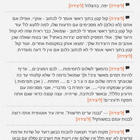
[ליצירה]
יפה, בהצלה!
[ליצירה]
[ליצירה]
קול קטן בתוך ראשי אומר לי לכתוב - אוקיי, אפילו אם
אתם (לא כולם) לא מסכימים עם הדעות שלו, למה ללעוג לו? עוד
קול קטן בתוך ראשי אומר לי לכתוב - שמואל, כבר ראית שזה לא קהל
היעד שלך. אולי תפסיק לפרסם יצירות באתר? אני בטוח שאלה שכן
אוהבים את היצירות שלך, ימצאו אותן במקומות אחרים. ועוד קול
קטן בתוך ראשי אומר לי לא לכתוב כלום אם אין לי דעה מוגדרת.
[ליצירה]
[ליצירה]
כהמשך לשלום לתמימות.... לכם המגיבים... עדיף
להיות תמים מאשר ציני! ולך שמואל נדמה לי שלא קלטתי עד כה
שכוונתך היתה שלום עם ה ע ר ב י ם .... חחחח... ( אכן תמימות.)
ומכיון שנפקחו עיניי..... אני חוזרת בי מדבריי, אנני מסכימה עם
הרעיון כלל!!!, ובאשר לכתיבה, שייהיה. עצה קטנה כדאי שגם אתה
תפקח ת'עיניים!
[ליצירה]
[ליצירה]
--- "נבנה ערים חדשות". איזה עיר אוטופית אתה רוצה
לבנות עמם במשותף?
[ליצירה]
[ליצירה]
מקות חציר תצאנה להבות כבשן רועד על שדות אדמת
טרשים לא יצא חלל אין שלום ואין רעות את הערבים נסלק עם נבוט