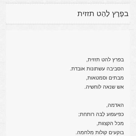
בפֶרֶץ לַהַט תזזית