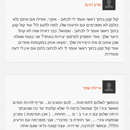
מרק דגים
קול קטן בתוך ראשי אומר לי לכתוב - אוקיי, אפילו אם אתם (לא
כולם) לא מסכימים עם הדעות שלו, למה ללעוג לו? עוד קול קטן
בתוך ראשי אומר לי לכתוב - שמואל, כבר ראית שזה לא קהל
היעד שלך. אולי תפסיק לפרסם יצירות באתר? אני בטוח שאלה
שכן אוהבים את היצירות שלך, ימצאו אותן במקומות אחרים.
ועוד קול קטן בתוך ראשי אומר לי לא לכתוב כלום אם אין לי דעה
מוגדרת.
איילת שחר
כהמשך לשלום לתמימות.... לכם המגיבים... עדיף להיות תמים
מאשר ציני! ולך שמואל נדמה לי שלא קלטתי עד כה שכוונתך
היתה שלום עם ה ע ר ב י ם .... חחחח... ( אכן תמימות.) ומכיון
שנפקחו עיניי..... אני חוזרת בי מדבריי, אנני מסכימה עם הרעיון
כלל!!!, ובאשר לכתיבה, שייהיה. עצה קטנה כדאי שגם אתה