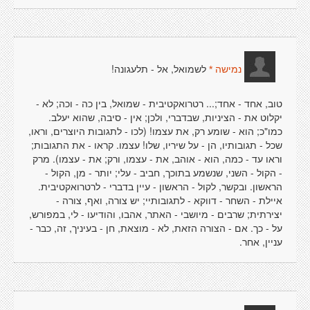
לשמואל, אל - תלעגונה!
נמישה *
טוב, אחד - אחד;... רטרואקטיבית - שמואל, בין כה - וכה; לא -
יקלוט את - הציניות, שבדברי, ולכן; אין - סיבה, שהוא יעלב.
כמו"כ; הוא - שומע רק, את עצמו! (לכו - לתגובות היוצרים, וראו,
שכל - תגובותיו, הן - על שיריו, שלו! עצמו. קראו - את התגובות;
וראו עד - כמה, הוא - אוהב, את - עצמו, ורק; את - עצמו). מרק
- הקול - השני, שנשמע בתוכך, חביב - עלי; יותר - מן, הקול -
הראשון. ובקשר, לקול - הראשון - עיין בדברי - לרטרואקטיבית.
איילת - השחר - דווקא - לתגובותיי; יש צורה, ואף, צורה -
יצירתית; שרבים - מיושבי - האתר, אהבו, והודיעו - לי, במפורש,
על - כך. אם - הצורה הזאת, לא - מוצאת, חן - בעיניך, זה, כבר -
עניין, אחר.