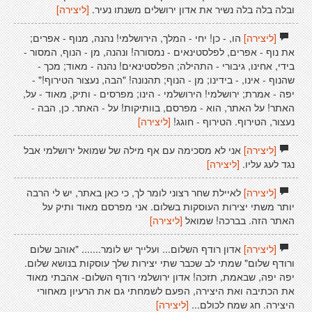
ובלה בלה בלה נשיר את אדון ירושלים משנתו נעיר.
[ליצירה]
[ליצירה]
הו, - כן! יחי - המלך, הירושלמי! נהנה, מנוף - אפרים;
את נוף - אפרים, לפלסטינאים - נמסורה! ונהנה, מן - הנוף, המסור -
בידי, אחינו, גיבורי - התהילה; הפלסטינאים! נהנה - מאוד; מכך -
שהנוף - אינו, - בידינו; מן - הנוף; תהנונה! "הבה, נעצור הטירוף!" -
יפה - אמרת; ירושלמי! הירושלמי - הינו; מפרסים - ותיק, מאוד - על,
האתר! על האתר, הוא - מפרסם, בוותיקות! על - האתר. כן, הבה -
נעצור, הטירוף. הטירוף - חוגג!
[ליצירה]
[ליצירה]
אני לא מסכימה עם אף מילה של שמואל ירושלמי אבל
נגד לעג עליו.
[ליצירה]
[ליצירה]
לאיילת שחר רצוני לומר לך, כי כאן באתר, יש לי הרבה
יותר משתי יצירות העוסקות בשלום. אני מפרסם מאוד ותיק על
האתר הזה. בברכה! שמואל
[ליצירה]
[ליצירה]
אדון רודף השלום... ועלייך יש לומר....... "אוהב שלום
ורודף שלום" שמתי לב שכבר שתי יצירות שלך עוסקות בנושא שלום.
יפה יפה, שבאמת, תזכה! אדון ירושלמי רודף השלום- אהבתי מאוד
את הכתיבה ואת היצירה, הפעם לשמחתי גם את הרעיון מאחורי
היצירה. חג שמח לכולם...
[ליצירה]