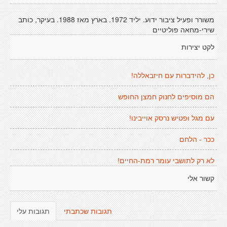
משורר ופעיל ציבור ידוע. יליד 1972. בארץ מאז 1988. בעיקר, כותב
שירי-מחאה פוליטיים
לקט יצירות
כן, להידברות עם חיזבאללה!
הם מוסיפים לחנוק חמצן החופש
עם מגל וּפטיש נרסק אוייבינו!
ככר - הלחם
לא רק לתושבי עומר רמת-החיים!
קשור אלי
תגובות שכתבתי
תגובות עלי