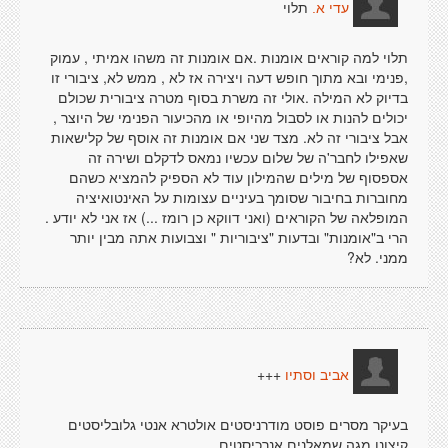
תלוי
עדי א.
תלוי למה קוראים אומנות .אם אומנות זה משהו אמיתי , עמוק
,פנימי ובא מתוך חופש דעה ויצירה אז לא , ממש לא, ציבורי זו
בדיוק לא המילה .אולי זה משרת בסוף מטרה ציבורית שכולם
יכולים להנות או לסבול מהיופי או מהכיעור הפנימי של היוצר ,
אבל ציבורי זה לא. מצד שני אם אומנות זה אוסף של קלישאות
שאפילו לחבר'ה של שלום עכשיו נמאס לדקלם ושירה זה
אספסוף של מילים שהמילון עוד לא הספיק להמציא כשהם
מחוברות בחיבור שסומך בעיניים עצומות על האינטואיציה
המופלאה של הקוראים (ואני דווקא כן רומז ...) אז אני לא יודע .
הרי ב"אומנות" ובדעות "ציבוריות " וצבועות אתה מבין יותר
ממני. לא?
+++
אביב וסתיו
בעיקר מסרים פוסט מודרניסטים אולטרא אנטי גלובליסטים
קיצונו מגה שמאלנים אנרכיסטים