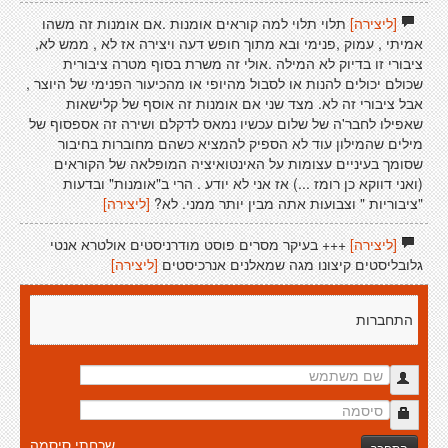
[ליצירה]
תלוי תלוי למה קוראים אומנות .אם אומנות זה משהו
אמיתי , עמוק ,פנימי ובא מתוך חופש דעה ויצירה אז לא , ממש לא,
ציבורי זו בדיוק לא המילה .אולי זה משרת בסוף מטרה ציבורית
שכולם יכולים להנות או לסבול מהיופי או מהכיעור הפנימי של היוצר ,
אבל ציבורי זה לא. מצד שני אם אומנות זה אוסף של קלישאות
שאפילו לחבר'ה של שלום עכשיו נמאס לדקלם ושירה זה אספסוף של
מילים שהמילון עוד לא הספיק להמציא כשהם מחוברות בחיבור
שסומך בעיניים עצומות על האינטואיציה המופלאה של הקוראים
(ואני דווקא כן רומז ...) אז אני לא יודע . הרי ב"אומנות" ובדעות
"ציבוריות " וצבועות אתה מבין יותר ממני. לא?
[ליצירה]
[ליצירה]
+++ בעיקר מסרים פוסט מודרניסטים אולטרא אנטי
גלובליסטים קיצונו מגה שמאלנים אנרכיסטים
[ליצירה]
התחברות
שכחתי סיסמה
התחבר