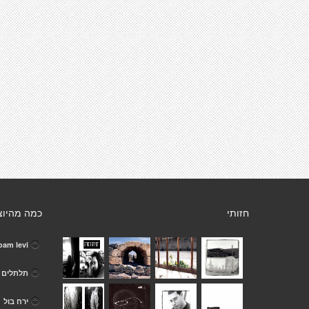
חזותי
כמה מהיוצ
oam levi
תלתלים .
ירח בול