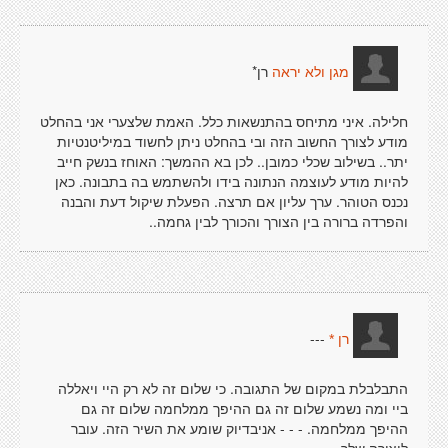
רן*
מגן ולא יראה
חלילה. איני מתיחס בהתנשאות כלל. האמת שלצערי אני בהחלט
מודע לצורך החשוב הזה ובי בהחלט ניתן לחשוד במיליטנטיות
יתר.. בשילוב שכלי כמובן.. לכן בא ההמשך: האוחז בנשק חייב
להיות מודע לעוצמה הנתונה בידו ולהשתמש בה בתבונה. כאן
נכנס הטוהר. ערך עליון אם תרצה. הפעלת שיקול דעת והבנה
והפרדה ברורה בין הצורך והכורך לבין גחמה..
---
רן *
התבלבלת במקום של התגובה. כי שלום זה לא רק היי ויאללה
ביי ומה נשמע שלום זה גם ההיפך ממלחמה שלום זה גם
ההיפך ממלחמה. - - - אניבדיוק שומע את השיר הזה. עובר