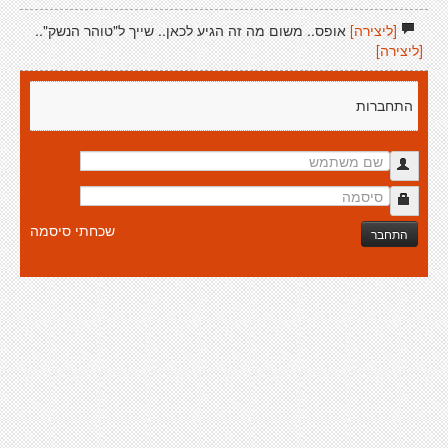
[ליצירה]
אופס.. משום מה זה הגיע לכאן.. שייך ל"טוהר הנשק"..
[ליצירה]
התחברות
שכחתי סיסמה
התחבר