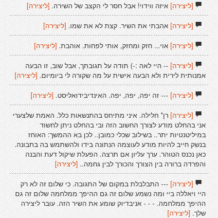
[ליצירה]
איזה ווידוי! אבל חסר לי הקצב של השירה.
[ליצירה]
[ליצירה]
אהבתי את השיר. קצת לא את שמו.
[ליצירה]
[ליצירה]
אוי... חזק ומחזק, אותי לפחות. אוהבת.
[ליצירה]
[ליצירה]
-- היי לאה :-) תודה על תגובתך, אבל שוב, זו הבעה
אמנותית לירית ולא הבעה אישית על מה שקורה לי ביומיום.
[ליצירה]
[ליצירה]
--- זה יפה, יפה, יפה. האינדיבידואליסט.
[ליצירה]
[ליצירה]
רן* חלילה. איני מתיחס בהתנשאות כלל. האמת שלצערי
אני בהחלט מודע לצורך החשוב הזה ובי בהחלט ניתן לחשוד
במיליטנטיות יתר.. בשילוב שכלי כמובן.. לכן בא ההמשך: האוחז
בנשק חייב להיות מודע לעוצמה הנתונה בידו ולהשתמש בה בתבונה.
כאן נכנס הטוהר. ערך עליון אם תרצה. הפעלת שיקול דעת והבנה
והפרדה ברורה בין הצורך והכורך לבין גחמה..
[ליצירה]
[ליצירה]
--- התבלבלת במקום של התגובה. כי שלום זה לא רק
היי ויאללה ביי ומה נשמע שלום זה גם ההיפך ממלחמה שלום זה גם
ההיפך ממלחמה. - - - אניבדיוק שומע את השיר הזה. עובר ליצירה
שלך.
[ליצירה]