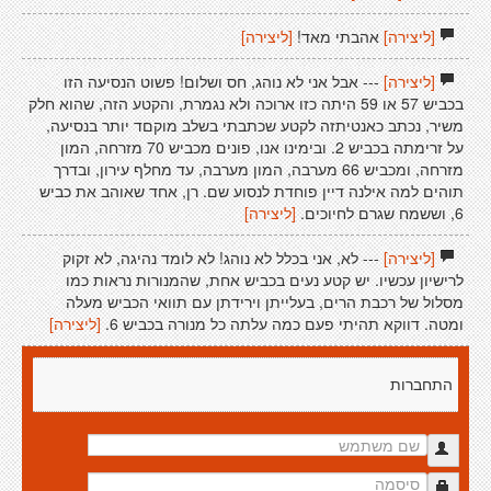
[ליצירה]
אהבתי מאד!
[ליצירה]
[ליצירה]
--- אבל אני לא נוהג, חס ושלום! פשוט הנסיעה הזו
בכביש 57 או 59 היתה כזו ארוכה ולא נגמרת, והקטע הזה, שהוא חלק
משיר, נכתב כאנטיתזה לקטע שכתבתי בשלב מוקםד יותר בנסיעה,
על זרימתה בכביש 2. ובימינו אנו, פונים מכביש 70 מזרחה, המון
מזרחה, ומכביש 66 מערבה, המון מערבה, עד מחלף עירון, ובדרך
תוהים למה אילנה דיין פוחדת לנסוע שם. רן, אחד שאוהב את כביש
6, וששמח שגרם לחיוכים.
[ליצירה]
[ליצירה]
--- לא, אני בכלל לא נוהג! לא לומד נהיגה, לא זקוק
לרישיון עכשיו. יש קטע נעים בכביש אחת, שהמנורות נראות כמו
מסלול של רכבת הרים, בעלייתן וירידתן עם תוואי הכביש מעלה
ומטה. דווקא תהיתי פעם כמה עלתה כל מנורה בכביש 6.
[ליצירה]
התחברות