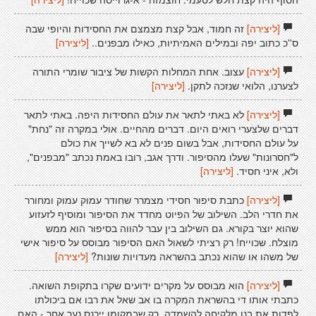
[ליצירה]
זה חמוד, אבל קצת מצמצם את החסידות והיופי שבה
ס''כ כתוב יפה ובמילים האמיתיות, כאילו מבפנים..
[ליצירה]
[ליצירה]
עצוב. אחת המחלות הקשות של ציבור שומרי התורה
לצערנו, הלואי שנזכה לתקן.
[ליצירה]
[ליצירה]
לא באתי לתאר את עולם החסידות היפה. באתי לתאר
דברים שלצערי רואים היום. דברים מהחיים. אולי במקרה זה "נחת"
על עולם החסידות, אבל בשום פנים לא בא לשייך את כולם
ל"חסרונות" שעלו מהסיפור. ודרך אגב, רובו באמת נכתב "מבפנים",
ולא, איני חסיד.
[ליצירה]
[ליצירה]
כתבת סיפור חסידי מצמרר שחודר עמוק עמוק ומחורר
את חדרי הלב. השילוב של הפיוט מחדד את הסיפור ומוסיף לזעזוע
שהוא יוצר בקורא. גם השילוב בין עבר להווה בסיפור הוא ממש
מוצלח. שכוייח! רק רציתי לשאול האם הסיפור מבוסס על סיפור אישי
של משהו או שהוא נכתב בהשראה מעדויות שונות?
[ליצירה]
[ליצירה]
הוא מבוסס על מקרים ידועים שקרו בתקופת השואה.
כתבתי אותו די בהשראת המקרה בו אב שאל את רבו אם ביכולתו
לפדות את בנו מלקיחה להשמדה, רק שבמקומו ייכנס נער אחר - האם