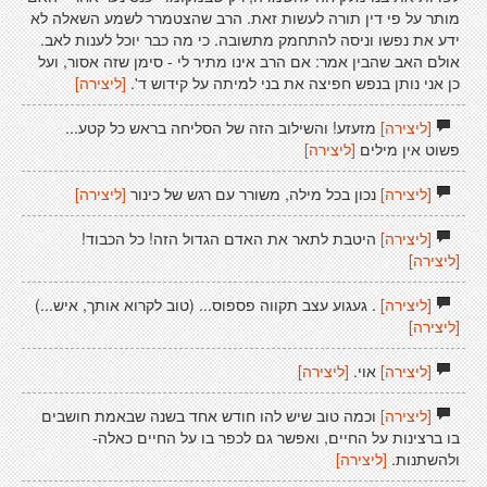
מותר על פי דין תורה לעשות זאת. הרב שהצטמרר לשמע השאלה לא
ידע את נפשו וניסה להתחמק מתשובה. כי מה כבר יוכל לענות לאב.
אולם האב שהבין אמר: אם הרב אינו מתיר לי - סימן שזה אסור, ועל
כן אני נותן בנפש חפיצה את בני למיתה על קידוש ד'.
[ליצירה]
[ליצירה]
מזעזע! והשילוב הזה של הסליחה בראש כל קטע...
פשוט אין מילים
[ליצירה]
[ליצירה]
נכון בכל מילה, משורר עם רגש של כינור
[ליצירה]
[ליצירה]
היטבת לתאר את האדם הגדול הזה! כל הכבוד!
[ליצירה]
[ליצירה]
. געגוע עצב תקווה פספוס... (טוב לקרוא אותך, איש...)
[ליצירה]
[ליצירה]
אוי.
[ליצירה]
[ליצירה]
וכמה טוב שיש להו חודש אחד בשנה שבאמת חושבים
בו ברצינות על החיים, ואפשר גם לכפר בו על החיים כאלה-
ולהשתנות.
[ליצירה]