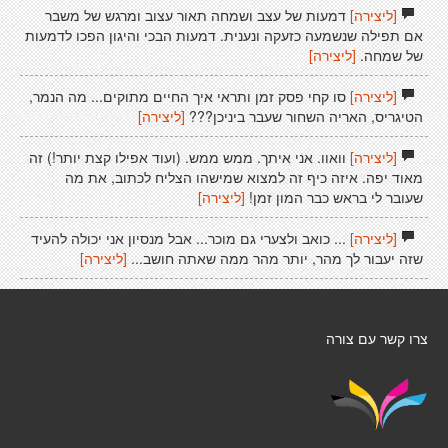
[ליצירה]
דמעות של עצב ושמחה תאור עצוב ומרגש של משבר
אם תפילה שנשמעה כזעקה ונענית. דמעות הבכי והיגון הפכו לדמעות
של שמחה.
[ליצירה]
[ליצירה]
סו קחי פסק זמן ותראי איך החיים מתוקים... מה הנמר,
הטיגריס, האריה השחור שעבר ביניכן???
[ליצירה]
[ליצירה]
וואוו. אני איתך. ממש ממש. (ועוד אפילו קצת יותר!) זה
מאוד יפה. איזה כיף זה למצוא שמישהו הצליח לכתוב, את מה
שעובר לי בראש כבר המון זמן!
[ליצירה]
[ליצירה]
... כואב ולצערי גם מוכר... אבל מנסיון אני יכולה להעיד
שזה יעבור לך מהר, יותר מהר ממה שאתה חושב...
[ליצירה]
צרו קשר עם צורה