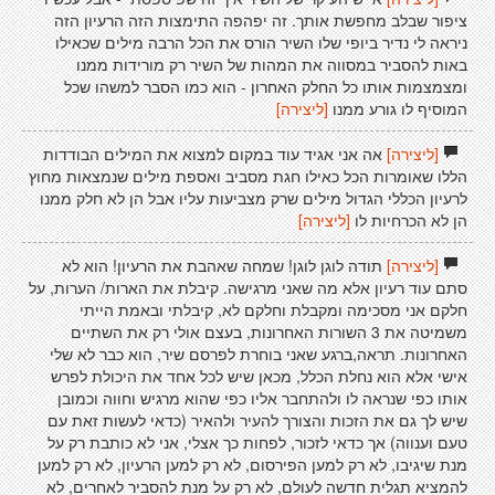
ציפור שבלב מחפשת אותך. זה יפהפה התימצות הזה הרעיון הזה
ניראה לי נדיר ביופי שלו השיר הורס את הכל הרבה מילים שכאילו
באות להסביר במסווה את המהות של השיר רק מורידות ממנו
ומצמצמות אותו כל החלק האחרון - הוא כמו הסבר למשהו שכל
המוסיף לו גורע ממנו
[ליצירה]
[ליצירה]
אה אני אגיד עוד במקום למצוא את המילים הבודדות
הללו שאומרות הכל כאילו חגת מסביב ואספת מילים שנמצאות מחוץ
לרעיון הכללי הגדול מילים שרק מצביעות עליו אבל הן לא חלק ממנו
הן לא הכרחיות לו
[ליצירה]
[ליצירה]
תודה לוגן לוגן! שמחה שאהבת את הרעיון! הוא לא
סתם עוד רעיון אלא מה שאני מרגישה. קיבלת את הארות/ הערות, על
חלקם אני מסכימה ומקבלת וחלקם לא, קיבלתי ובאמת הייתי
משמיטה את 3 השורות האחרונות, בעצם אולי רק את השתיים
האחרונות. תראה,ברגע שאני בוחרת לפרסם שיר, הוא כבר לא שלי
אישי אלא הוא נחלת הכלל, מכאן שיש לכל אחד את היכולת לפרש
אותו כפי שנראה לו ולהתחבר אליו כפי שהוא מרגיש וחווה וכמובן
שיש לך גם את הזכות והצורך להעיר ולהאיר (כדאי לעשות זאת עם
טעם וענווה) אך כדאי לזכור, לפחות כך אצלי, אני לא כותבת רק על
מנת שיגיבו, לא רק למען הפירסום, לא רק למען הרעיון, לא רק למען
להמציא תגלית חדשה לעולם, לא רק על מנת להסביר לאחרים, לא