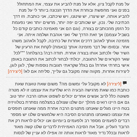
על מנת לקבל ציון, אלא על מנת להביע את עצמי, את המתחולל
בפנים ואני מחפשת ובוחרת את הדרך הנכונה ביותר לי על מנת
להביע אותה, יש שיצרו, יש שינגנו, ויש שיכתבו, אני כותבת. וזו דרך
הכתיבה שלי. נכון, יש שכותבים יפה יותר, מרשים יותר ואני נפעמת
כל הזמן מהכותבים בצורה, (וגם הם אני מאמינה כותבים קודם כל
בשביל עצמם) אך זאת הדרך שלי ואני אוהבת ושלמה איתה. אני
מזמינה אותך לאהוב דרכים אחרות של כתיבה, לקבל ולאהוב משהו
אחר. ובסופו של דבר מזמינה אותך (באמת) לקחת את הרעיון של
השיר שלי ולכתוב אותו בצורה אחרת. תודה רבה! בהצלחה! ***לכל
שאר הקוראים של התגובה, יכולתי לבחור לכתוב את התגובה באופן
אישי בחרתי אחרת! גם בגלל שקראתי תגובות נוספות שלך, לוגן לוגן,
ליצירות אחרות, מקווה שזה מקובל גם עלייך, סליחה אם לא!
[ליצירה]
[ליצירה]
לא מקובל עלי ומשום מה? משום שאת טוענת שאת
כותבת כמו שאת מרגישה הבעיה היא שלדעת את עצמנו זו לא מטרה
פשוטה כלל לרוב אנשים אחרים יכולים לשפוט אותנו הרבה יותר טוב
גם אם היינו רואים מהלך יום שלנו שצולם במצלמה נסתרת בטלוויזיה
בטח היינו מגלים שאנחנו מתנגים הרבה אחרת ממה שאנחנו תופסים
את עצמנו כשאנחנו מתנהגים הסיבה היא שלמעשים שלנו יש מספר
רבדים לפעמים מספר רב ולפעמים ביומיום אנו יכולים לראות רק את
הרובד העליון. אבל את הסיבה האמיתית לדברים שלנו קשה מאוד
לראות ובכלל נדיר מאוד לראות אותה זה אפילו לא עניין של לנסות