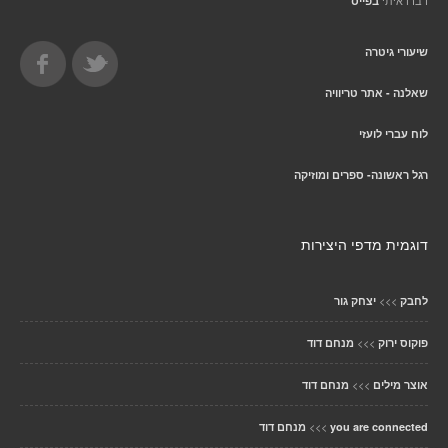
דברו איתי
בפייס
שיעורי גיטרה
שאלנה - אתר טריוויה
לוח עברי לועזי
רגל ראשונה- ספרים ומוזיקה
דוגמית מדפי היצירות
>>>
לחבק
יצחק גור
>>>
פוקוס ירוק
מנחם דוד
>>>
אוצר מילים
מנחם דוד
>>>
you are connected
מנחם דוד