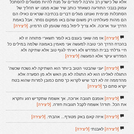
אלא של כישרון רב והרבה לימודים על מנת להיות מסוגלים להסתכל
עמוק בנבכי התודעה כשאחד כותב שיר שבא ממנו יש תהליך של
הסתכלות פנימית ואנחנו מגלים דברים בכתיבה שנראים כאילו הם
הם מהות פעולתינו רק משום שהם באו ממקום נסתר. אבל באמת
הדרך עוד ארוכה. ולא צריך ליפול בפח שטומן לנו הדמיון.
[ליצירה]
[ליצירה]
אז מה שאני בעצם בא לומר תשארי פתוחה זו לא
בהכרח הדרך הכי טובה למעשה אני מאמין באמונה שלמה במילים כל
חיי גדלתי בבית המדרש ולא ראיתי לגוף טוב אלא שתיקה ולא
המדרש עיקר אלא המעשה
[ליצירה]
[ליצירה]
יעני שהבטוי הטוב ביותר הוא השתיקה לא נשכח שכשה'
התגלה לאליהו הוא לא התגלה לא מן האש ולא מן הסערה אלא
מהדממה זה לא דבר שיש לקרוא כך סתם כמובן למרות שהוא בטח
יקרא סתם כך
[ליצירה]
[ליצירה]
אומנם תגובה ארוכה, אך אשמח שתקדיש רגע ותקרא
את הכל. תודה! אשמח לקבל תגובות חזרה.
[ליצירה]
[ליצירה]
איזה קאם באק מטורף... אהבתי.
[ליצירה]
[ליצירה]
לאבנתי
[ליצירה]