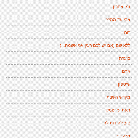
זמן אחרון
אבי-עד מתי?
רוח
ללא שם (אם יש לכם רעין אני אשמח...)
בוערת
אדם
שיטפון
מְקַדֵש הַשַבַּת
תעתועי עומק
טוב להודות לה
מֵי עֵנַייך