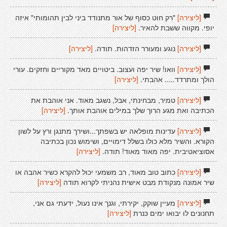
[ליצירה]
"רק חוט כסוף של אור מתנודד ביני לבין תהומותי" איזה
יופי. מקווה ששבת להאיר.
[ליצירה]
[ליצירה]
נוגע ומעורר הזדהות. תודה.
[ליצירה]
[ליצירה]
וואו! שיר יפה ועצוב. ביטויים מאד מקוריים וחזקים. עורי
הולך ומתרדד..... אהבתי.
[ליצירה]
[ליצירה]
טמיר, מבחינתי, אבל, נשגב מאוד. אני אוהבת את
הכתיבה ואת מגע הרוך שלך במילים אוהבת אותך.
[ליצירה]
[ליצירה]
עדינות מופלאה יש בשפתך...ושירך מתנגן ורץ על לשון
הקורא. והשיר מלא כולו בשלל דימויים, ושימוש נכון בכתיבה
אסוציאטיבית. יפה מאוד מאוד! תודה.
[ליצירה]
[ליצירה]
כתוב טוב מאוד, רב משמעי יכול להקרא כשיר אהבה או
שיר אמונה מנקודת מבט אישית נהניתי לקרוא תודה
[ליצירה]
[ליצירה]
מעיין שוקק, יקירתי, וגנך אינו נעול, ידעתי גם אני,
תחנונים לוּ יבואו ימים כּנרת
[ליצירה]