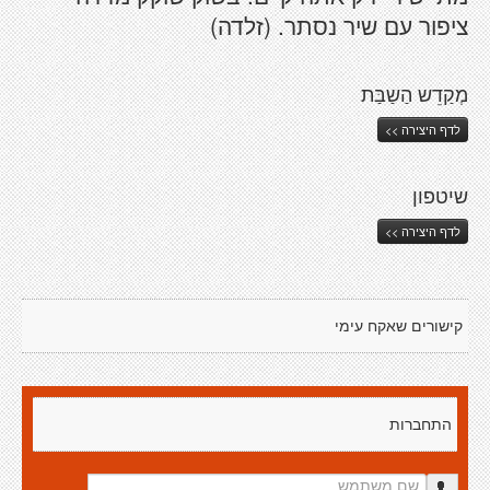
ציפור עם שיר נסתר. (זלדה)
מְקַדֵש הַשַבַּת
לדף היצירה >>
שיטפון
לדף היצירה >>
קישורים שאקח עימי
התחברות