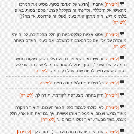
[ליצירה]
אהבתי. [הדגש על "אדם" בסוף, מסיט את המרכז
מהאישי אל ה"כללי", ולדעתי זה מקלקל קצת. "עולם" בסוף, באופן
בלתי מודגש, היה מתקן זאת בעיני (אולי זה פרדוכס, אז מה?)]
[ליצירה]
[ליצירה]
אסוציאציות קולקטיביות הן חלק מהכתיבה, לכן הייתי
מוותרת על 'גל', עם כל הנאמנות למשלב. וגם בעיניי האדם מיותר.
[ליצירה]
[ליצירה]
זה שיר נעים שאומר ברוגע מילים שהן צעקות ממש.
נדמה לי ש"ויושביו", בסוף, יכול להאמר גם מבלי שייכתב. אני לא
בטוחה שהוא חייב להיות שם. אבל רק נדמה.
[ליצירה]
[ליצירה]
כל מילותייך סלע! תודה חיים
[ליצירה]
[ליצירה]
חזק ביותר. מצטרפת לקודמיי. תודה לך.
[ליצירה]
[ליצירה]
לא יכולתי לעמוד בפני הצער העצום. תיאור המקרה
מאוד מרגש ועצוב. אינימכיר אותו אישית, אך עם זאת הוא אחי, חלק
מעמי, בשר מבשרי. "איך נפלו גיבורים..."
[ליצירה]
[ליצירה]
אם היית יודעת כמה נגעת... (-: תודה לך.
[ליצירה]