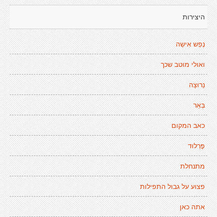
היצירות
נֶפֵש אִישַה
ואולי מוטב שכך
נַרוּצָה
בְּאֵר
כאב המקום
פֶּרְלוּד
מתנחלת
פצוע על גבול התפילות
אתה כאן