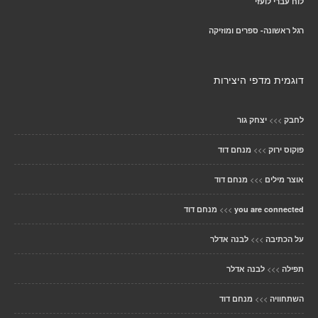
לוח עברי לועזי
רגל ראשונה- ספרים ומוזיקה
דוגמית מדפי היצירות
>>>
לחבק
יצחק גור
>>>
פוקוס ירוק
מנחם דוד
>>>
אוצר מילים
מנחם דוד
>>>
you are connected
מנחם דוד
>>>
על הכתיבה
לבנה אדלר
>>>
תפילה
לבנה אדלר
>>>
השתחוויה
מנחם דוד