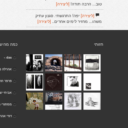
טוב... הרבה תודה!
[ליצירה]
[ליצירה]
יפה! התרגשתי. סגנון עתיק
משהו... מחזיר לימים אחרים..
[ליצירה]
חזותי
כמה מהיוצ
das ~
אהרלה מא
פרפר חרי
אביחי יצ
מסתורי מ
דודי אהרו