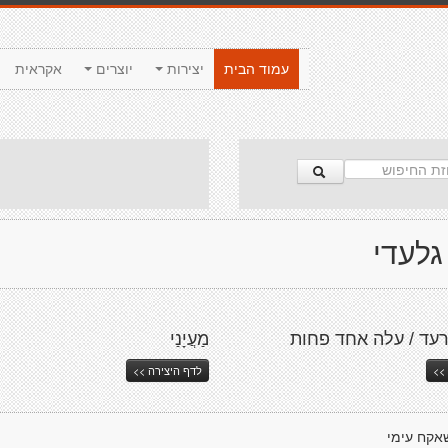
עמוד הבית
יצירות
יוצרים
אקראית
גלעדי
רעד / עלה אחד פחות
מַעֲיָנַי
>>
לדף היצירה >>
אקח עימי