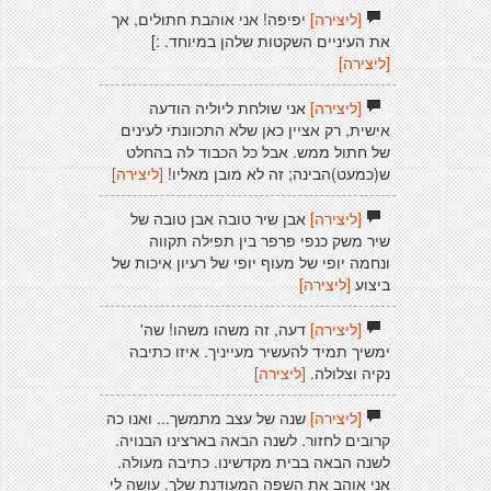
[ליצירה]
יפיפה! אני אוהבת חתולים, אך
את העיניים השקטות שלהן במיוחד. :]
[ליצירה]
[ליצירה]
אני שולחת ליוליה הודעה
אישית, רק אציין כאן שלא התכוונתי לעינים
של חתול ממש. אבל כל הכבוד לה בהחלט
ש(כמעט)הבינה; זה לא מובן מאליו!
[ליצירה]
[ליצירה]
אבן שיר טובה אבן טובה של
שיר משק כנפי פרפר בין תפילה תקווה
ונחמה יופי של מעוף יופי של רעיון איכות של
ביצוע
[ליצירה]
[ליצירה]
דעה, זה משהו משהו! שה'
ימשיך תמיד להעשיר מעייניך. איזו כתיבה
נקיה וצלולה.
[ליצירה]
[ליצירה]
שנה של עצב מתמשך... ואנו כה
קרובים לחזור. לשנה הבאה בארצינו הבנויה.
לשנה הבאה בבית מקדשינו. כתיבה מעולה.
אני אוהב את השפה המעודנת שלך. עושה לי