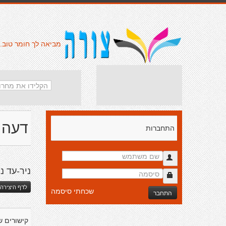
מביאה לך חומר טוב.
דעה 
התחברות
ניר-עד נ
לדף היצירה 
שכחתי סיסמה
התחבר
קישורים ש