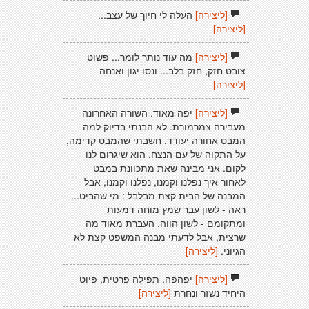
[ליצירה]
העלה לי חיוך של עצב...
[ליצירה]
[ליצירה]
מה עוד נותר לומר... פשוט
צובט חזק, חזק בלב... ונסו יגון ואנחה
[ליצירה]
[ליצירה]
יפה מאוד. השורה האחרונה
מעבירה צמרמורת. לא הבנתי בדיוק למה
המבט אחורה יעודד. חשבתי שהמבט קדימה,
על התקוה של עם הנצח, הוא שיגרום לנו
לקום. אני מבינה שאת מתכוונת במבט
לאחור איך נפלנו וקמנו, נפלנו וקמנו, אבל
המבנה של הבית קצת מבלבל : מי שהביט...
ראה - לשון עבר שמץ מוחה דמעות
ומתקומם - לשון הווה. העברת מאוד מה
שרצית, אבל לדעתי מבנה המשפט קצת לא
הגיוני.
[ליצירה]
[ליצירה]
יפהפה. תפילה פרטית, פיוט
היחיד נשזר ונחרת
[ליצירה]