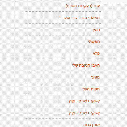
עננו (בעקבות הטבח)
מצאתי טוב - שיר וסקר...
רמץ
חִפַּשְׂתִּי
פלא
האבן הטובה שלי
מַעֲיָנַי
תקות השני
אֶשָּקֵךְ בִּשְׁפָתַי, אֶרֶץ
אֶשָּקֵךְ בִּשְׁפָתַי, אֶרֶץ
אותן גדות