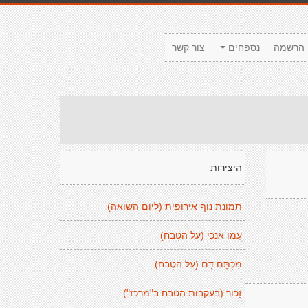
הרשמה
נספחים
צור קשר
היצירות
תמונת נוף אירופית (ליום השואה)
עִמו אנכי (על הטֶבח)
מִכְתָּם דָּם (על הטֶבח)
זָכוֹר (בעקבות הטבח ב"מרכז")