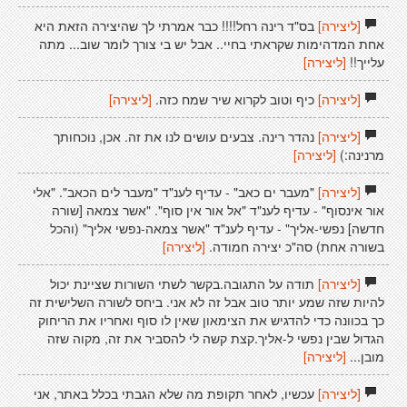
[ליצירה]
בס"ד רינה רחל!!!! כבר אמרתי לך שהיצירה הזאת היא
אחת המדהימות שקראתי בחיי.. אבל יש בי צורך לומר שוב... מתה
עלייך!!
[ליצירה]
[ליצירה]
כיף וטוב לקרוא שיר שמח כזה.
[ליצירה]
[ליצירה]
נהדר רינה. צבעים עושים לנו את זה. אכן, נוכחותך
מרנינה:)
[ליצירה]
[ליצירה]
"מעבר ים כאב" - עדיף לענ"ד "מעבר לים הכאב". "אלי
אור אינסוף" - עדיף לענ"ד "אל אור אין סוף". "אשר צמאה [שורה
חדשה] נפשי-אליך" - עדיף לענ"ד "אשר צמאה-נפשי אליך" (והכל
בשורה אחת) סה"כ יצירה חמודה.
[ליצירה]
[ליצירה]
תודה על התגובה.בקשר לשתי השורות שציינת יכול
להיות שזה שמע יותר טוב אבל זה לא אני. ביחס לשורה השלישית זה
כך בכוונה כדי להדגיש את הצימאון שאין לו סוף ואחריו את הריחוק
הגדול שבין נפשי ל-אליך.קצת קשה לי להסביר את זה, מקוה שזה
מובן...
[ליצירה]
[ליצירה]
עכשיו, לאחר תקופת מה שלא הגבתי בכלל באתר, אני