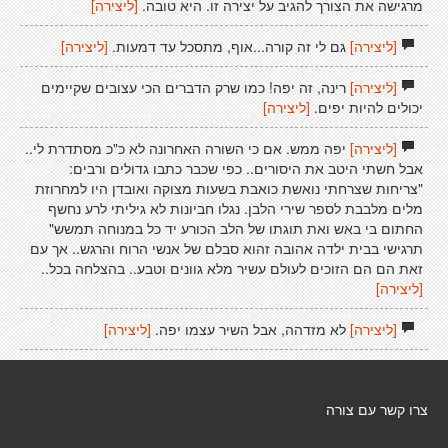
מרגישה את הצורך להגיב על יצירה זו. היא טובה.
[ליצירה]
[ליצירה]
גם לי זה קורה...אוף, מתסכל עד דמעות.
[ליצירה]
[ליצירה]
רינה, זה יפה! כמו שרק הדברים הכי עצובים שקיימים
יכולים להיות יפים.
[ליצירה]
[ליצירה]
יפה ממש. אם כי השורה האחרונה לא כ"כ מסתדרת לי..
אבל חשתי היטב את היסורים.. כפי שכבר כתבו גדולים ורבים:
"צריחות שצרחתי נואשת כואבת בשעות מצוקה ואובדן היו למחרוזת
מלים מלבבת לספר שירי הלבן. נגלו חביונות לא גיליתי לרע נחשף
החתום בי באש ואת תוגתו של הלב הכורע יד כל במנוחה תמשש"
תרגישי בבית ילדה אהובה זהוא סבלם של אנשי הרוח והרגש.. אך עם
זאת הם הם הזוכים לעולם עשיר מלא גוונים וטבע.. בהצלחה בכל..
[ליצירה]
[ליצירה]
לא מזדהה, אבל השיר עצמו יפה.
[ליצירה]
צרו קשר עם צורה