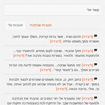
קשור אלי
תגובות שכתבתי
תגובות עלי
[ליצירה]
תהום נשיה , אשר ברמז קוראת ,השלך עצמך לתוכי,
ואשכיח ממך,משפט ומילה.
[ליצירה]
[ליצירה]
חזק! אהבתי.. שנזכה לקום מחדש. להתעורר כבר...
ולהתנקות מהעפר. ולהאיר. בשורות טובות והרבה אור!!
[ליצירה]
[ליצירה]
יפה ממש! שנזכה... וחוצמזה-אשמח לדעת מה הנרות
מביעים אצלך.. גם ב"מעפר קומי"..
[ליצירה]
[ליצירה]
כתוב חזק, כן, וכמה משפטים שגורמים לעצור ולבהות
במסך. יש ביקורת - אבל אני לא בטוחה שכרגע זמן לכתוב אותה. אחר
כך, אולי. ברוכה הבאה.
[ליצירה]
[ליצירה]
יפה ומצטרף אל יתר המגיבים. אהבתי את הכתיבה
ולמעוף של המחשבות שבך. על הרחקת לכת בעוצמות כה חזקות עם