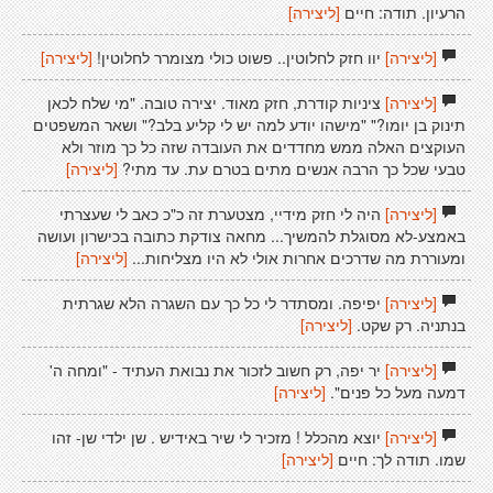
הרעיון. תודה: חיים
[ליצירה]
[ליצירה]
יוו חזק לחלוטין.. פשוט כולי מצומרר לחלוטין!
[ליצירה]
[ליצירה]
ציניות קודרת, חזק מאוד. יצירה טובה. "מי שלח לכאן
תינוק בן יומו?" "מישהו יודע למה יש לי קליע בלב?" ושאר המשפטים
העוקצים האלה ממש מחדדים את העובדה שזה כל כך מוזר ולא
טבעי שכל כך הרבה אנשים מתים בטרם עת. עד מתי?
[ליצירה]
[ליצירה]
היה לי חזק מידיי, מצטערת זה כ"כ כאב לי שעצרתי
באמצע-לא מסוגלת להמשיך... מחאה צודקת כתובה בכישרון ועושה
ומעוררת מה שדרכים אחרות אולי לא היו מצליחות...
[ליצירה]
[ליצירה]
יפיפה. ומסתדר לי כל כך עם השגרה הלא שגרתית
בנתניה. רק שקט.
[ליצירה]
[ליצירה]
יר יפה, רק חשוב לזכור את נבואת העתיד - "ומחה ה'
דמעה מעל כל פנים".
[ליצירה]
[ליצירה]
יוצא מהכלל ! מזכיר לי שיר באידיש . שן ילדי שן- זהו
שמו. תודה לך: חיים
[ליצירה]