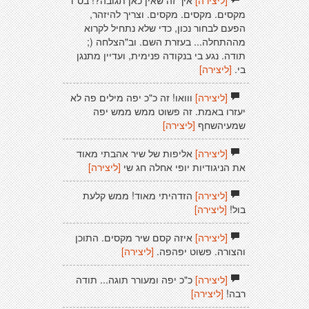
[ליצירה]
איך זה שאין כאן תגובה?! בס"ד
מקסים. מקסים. מקסים. וצריך להיזהר,
הפעם לבחור נכון, כדי שלא נתחיל לקרוא
מההתחלה... בעזרת השם. וב"הצלחה (;
תודה. נגע בי בנקודה פנימית, ועדיין מתנגן
בי.
[ליצירה]
[ליצירה]
ווואו! זה כ"כ יפה מילים פה לא
יעזרו באמת. זה פשוט ממש ממש יפה
שמעיהשחף
[ליצירה]
[ליצירה]
אליפות של שיר אהבתי מאוד
את הניגודיות יופי אחלה חג שי
[ליצירה]
[ליצירה]
הזדהיתי מאוד! ממש קלעת
בול!
[ליצירה]
[ליצירה]
איזה קסם שיר מקסים. התוכן
והצורה. פשוט יפהפה.
[ליצירה]
[ליצירה]
כ"כ יפה ומעורר תוגה... תודה
רבה!
[ליצירה]