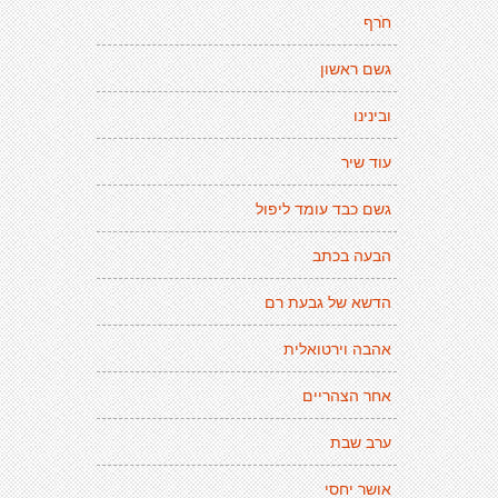
חׂרף
גשם ראשון
ובינינו
עוד שיר
גשם כבד עומד ליפול
הבעה בכתב
הדשא של גבעת רם
אהבה וירטואלית
אחר הצהריים
ערב שבת
אושר יחסי