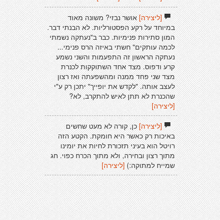
[ליצירה]
אושר נבזי? משונה מאוד
במיוחד על רקע הפסטורליות. לא הבנתי דבר.
המון סתירות פנימיות. כבר ב"נעתקה נשמתי
לכמה עותקים" חשתי באיזה הרס פנימי...
נעתקה הראשון זה התפעמות והשני נשמע
קרע ודפוס. מצד אחד השתוקקות לכנרת
מצד שני פחד ממנה ומהשפעתה ואז רצון
לעצב אותה. "לקדש את יופייך" יתכן רק ע"י
שהכנרת לא תתן לאיש להתקרב, לא?
[ליצירה]
[ליצירה]
כן, קורה לא מעט שחשים
באיכות רק כאשר היא חומקת. הקטע הזה
רויטל הוא בעיני תזכורת לחיות את יומינו
מתוך רצון ובחירה, ולא מתוך הכרח כפוי. חג
שמייח למתוקה:)
[ליצירה]