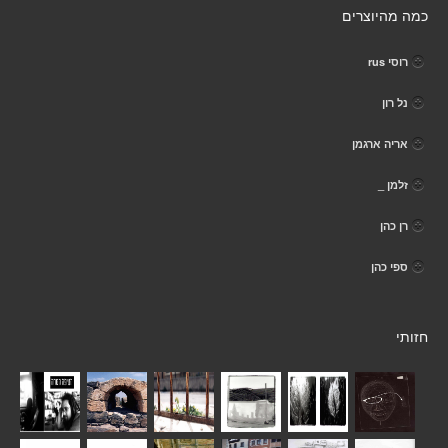
כמה מהיוצרים
רוסי rus
נל רון
אריה ארגמן
זלמן _
רן כהן
ספי כהן
חזותי