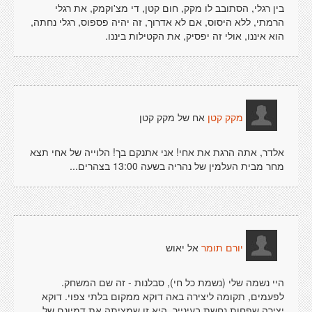
בין רגלי, הסתובב לו מקק, חום קטן, די מצ'וקמק, את רגלי
הרמתי, ללא היסוס, אם לא אדרוך, זה יהיה פספוס, רגלי נחתה,
הוא איננו, אולי זה יפסיק, את הקטילות ביננו.
אח של מקק קטן
מקק קטן
אלדר, אתה הרגת את אחי! אני אתנקם בך! הלוייה של אחי תצא
מחר מבית העלמין של נהריה בשעה 13:00 בצהרים...
אל יאוש
יורם תומר
היי נשמה שלי (נשמת כל חי), סבלנות - זה שם המשחק.
לפעמים, תקומה ליצירה באה דוקא ממקום בלתי צפוי. דוקא
יצירה שפחות נחשת בעינייך, היא זו שמציתה את דמיונם של