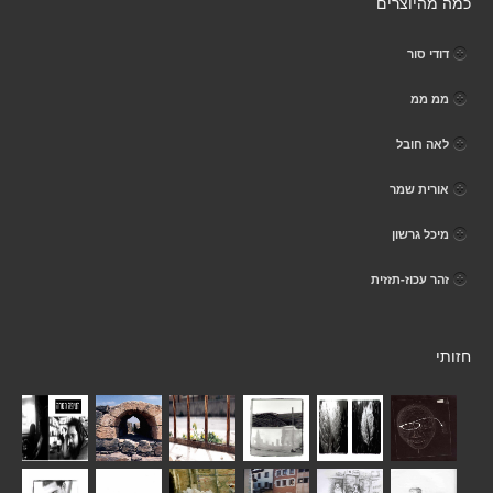
כמה מהיוצרים
דודי סור
ממ ממ
לאה חובל
אורית שמר
מיכל גרשון
זהר עכוז-תזזית
חזותי