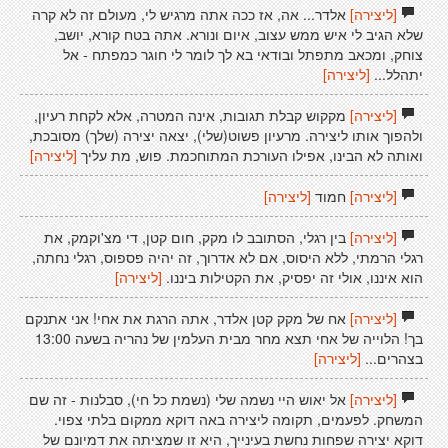
[ליצירה]
אלדר... אה, אז ככה אתה מרגיש לי, מעולם זה לא קרה
שלא הגיב לי איש ממש עצוב, איום ונורא. אתה בטח קורא, יושב,
צוחק, ומכאב מתפתל ובודאי בא לך לומר לי חוגר כמפתח - אל
יתהלל...
[ליצירה]
[ליצירה]
מקקוש קבלת תגובות, אינה המטרה, אלא לקחת רעיון,
ולהפוך אותו ליצירה. מרעיון פשוט(שלי), יצאה יצירה (שלך) מסובכת,
ואותה לא הבינו, אפילו העורכת המתוחכמת. פוש, מת עליך
[ליצירה]
[ליצירה]
חמוד
[ליצירה]
[ליצירה]
בין רגלי, הסתובב לו מקק, חום קטן, די מצ'וקמק, את
רגלי הרמתי, ללא היסוס, אם לא אדרוך, זה יהיה פספוס, רגלי נחתה,
הוא איננו, אולי זה יפסיק, את הקטילות ביננו.
[ליצירה]
[ליצירה]
אח של מקק קטן אלדר, אתה הרגת את אחי! אני אתנקם
בך! הלוייה של אחי תצא מחר מבית העלמין של נהריה בשעה 13:00
בצהרים...
[ליצירה]
[ליצירה]
אל יאוש היי נשמה שלי (נשמת כל חי), סבלנות - זה שם
המשחק. לפעמים, תקומה ליצירה באה דוקא ממקום בלתי צפוי.
דוקא יצירה שפחות נחשת בעינייך, היא זו שמציתה את דמיונם של