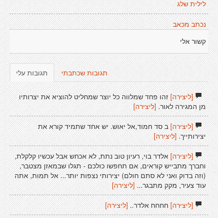
לילית שלג
נכתב מכאב
קשור אלי
תגובות שכתבתי
תגובות עלי
[ליצירה]
זהו פחד שמלווה כל יוצר שמחליט להוציא את יצרותיו
מן המגירה לאור.
[ליצירה]
[ליצירה]
ב סד חמוד,אל יאוש. יש אחד שתמיד קורא את
יצירותייך.
[ליצירה]
[ליצירה]
אלדר בוי, רעיון טוב נתת, לא אכחש אבל עכשיו קלקלת,
וחברך מתבייש קוראים, אם תחפשו כולכם - תגלו שבמאזן מצטבר,
(וזה בדוק ואני לא סתם חולם) יצירותי נצפות יותר... אל תמות, אתה
עוד צעיר, מקק מתבגר...
[ליצירה]
[ליצירה]
חחחח אלדר..
[ליצירה]