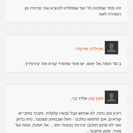
זהו פחד שמלווה כל יוצר שמחליט להוציא את יצרותיו מן
המגירה לאור.
מטילדה פורקודו
ב סד חמוד,אל יאוש. יש אחד שתמיד קורא את יצירותייך.
אלדר בוי,
מקק קטן
רעיון טוב נתת, לא אכחש אבל עכשיו קלקלת, וחברך מתבייש
קוראים, אם תחפשו כולכם - תגלו שבמאזן מצטבר, (וזה בדוק
ואני לא סתם חולם) יצירותי נצפות יותר... אל תמות, אתה עוד
צעיר, מקק מתבגר...